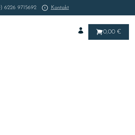
0) 6226 9715692
Kontakt
0,00 €