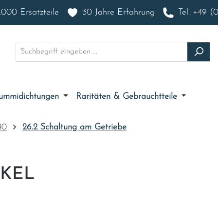
000 Ersatzteile
30 Jahre Erfahrung
Tel. +49 (
ummidichtungen
Raritäten & Gebrauchtteile
40
26.2 Schaltung am Getriebe
CKEL