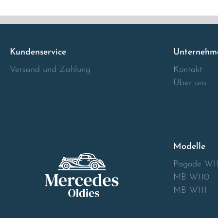
Italia
Latvia
Kundenservice
Unternehm
Versand und Zahlung
Kontakt
Lithuania
Über uns
Luxembourg
Macedonia
Modelle
Malta
Pagode W1
Montenegro
MB W110
MB W111
Netherlands