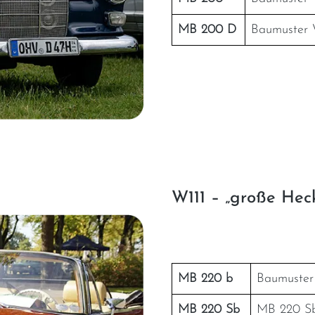
MB 200 D
Baumuster W
W111 – „große Hec
MB 220 b
Baumuster 
MB 220 Sb
MB 220 Sb