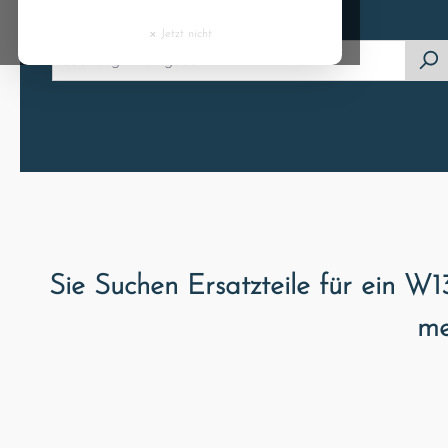
Cyprus
×
Jetzt nicht
Czech Republic
Denmark
Estonia
Finland
France
Sie Suchen Ersatzteile für ein 
me
Greece
Hungary
Ireland