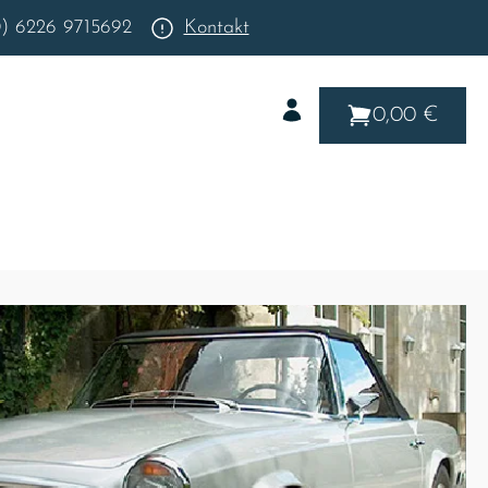
0) 6226 9715692
Kontakt
0,00 €