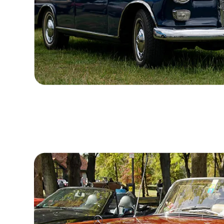
Norway
Österreich
Poland
Portugal
Romania
Schweiz
Slovakia
Slovenia
Spain