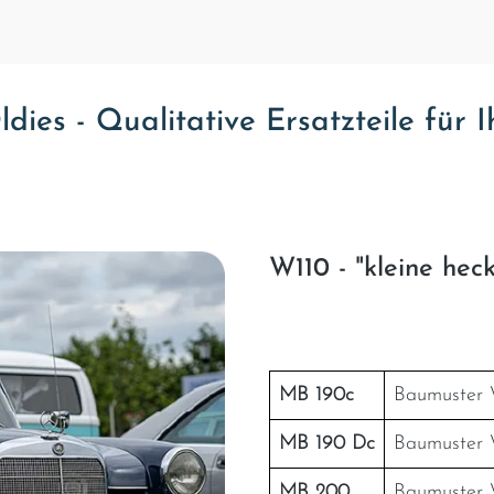
ies - Qualitative Ersatzteile für 
W110 - "kleine heck
MB 190c
Baumuster W
MB 190 Dc
Baumuster W
MB 200
Baumuster W