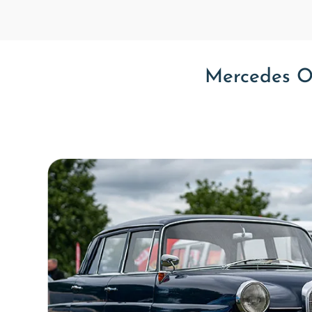
Italia
Latvia
Mercedes Old
Lithuania
Luxembourg
Macedonia
Malta
Montenegro
Netherlands