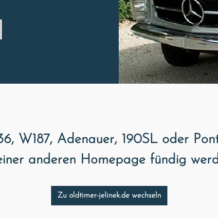
W136, W187, Adenauer, 190SL oder Pon
iner anderen Homepage fündig wer
Zu oldtimer-jelinek.de wechseln