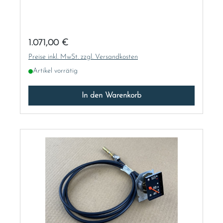
Regulärer Preis:
1.071,00 €
Preise inkl. MwSt. zzgl. Versandkosten
Artikel vorrätig
In den Warenkorb