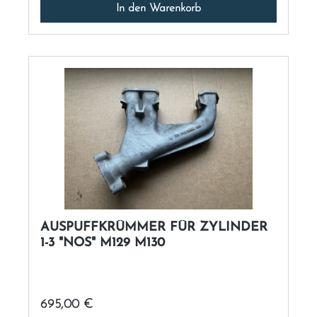
In den Warenkorb
AUSPUFFKRÜMMER FÜR ZYLINDER
1-3 "NOS" M129 M130
Regulärer Preis:
695,00 €