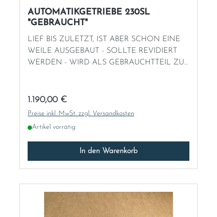
AUTOMATIKGETRIEBE 230SL
"GEBRAUCHT"
LIEF BIS ZULETZT, IST ABER SCHON EINE
WEILE AUSGEBAUT - SOLLTE REVIDIERT
WERDEN - WIRD ALS GEBRAUCHTTEIL ZUR
INSTANDSETZUNG VERKAUFT!
Regulärer Preis:
1.190,00 €
Preise inkl. MwSt. zzgl. Versandkosten
Artikel vorrätig
In den Warenkorb