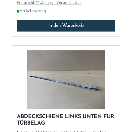
Preise inkl. MwSt. zzgl. Versandkosten
Italia
Artikel vorrätig
In den Warenkorb
Latvia
Lithuania
Luxembourg
Macedonia
Malta
Montenegro
ABDECKSCHIENE LINKS UNTEN FÜR
Netherlands
TÜRBELAG