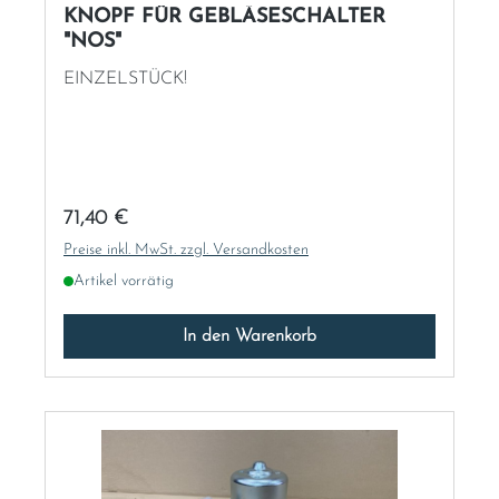
KNOPF FÜR GEBLÄSESCHALTER
"NOS"
EINZELSTÜCK!
Regulärer Preis:
71,40 €
Preise inkl. MwSt. zzgl. Versandkosten
Artikel vorrätig
In den Warenkorb