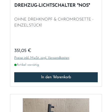
DREHZUG-LICHTSCHALTER "NOS"
OHNE DREHKNOPF & CHROMROSETTE -
EINZELSTÜCK!
Regulärer Preis:
351,05 €
Preise inkl. MwSt. zzgl. Versandkosten
Artikel vorrätig
In den Warenkorb