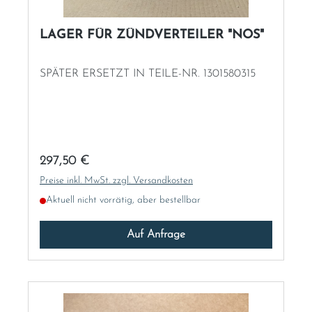
LAGER FÜR ZÜNDVERTEILER "NOS"
SPÄTER ERSETZT IN TEILE-NR. 1301580315
Regulärer Preis:
297,50 €
Preise inkl. MwSt. zzgl. Versandkosten
Aktuell nicht vorrätig, aber bestellbar
Auf Anfrage