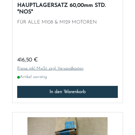
HAUPTLAGERSATZ 60,00mm STD.
"NOS"
FÜR ALLE M108 & M129 MOTOREN
Regulärer Preis:
416,50 €
Preise inkl. MwSt. zzgl. Versandkosten
Artikel vorrätig
In den Warenkorb