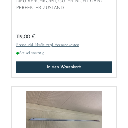
NEU VERCHROMT, GUTER NICHT GANZ
Norway
PERFEKTER ZUSTAND
Österreich
Poland
Regulärer Preis:
119,00 €
Preise inkl. MwSt. zzgl. Versandkosten
Portugal
Artikel vorrätig
Romania
In den Warenkorb
Schweiz
Slovakia
Slovenia
Spain