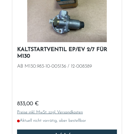
KALTSTARTVENTIL EP/EV 2/7 FÜR
M130
AB M130.983-10-005136 / 12-008389
Regulärer Preis:
833,00 €
Preise inkl. MwSt. zzgl. Versandkosten
Aktuell nicht vorrätig, aber bestellbar