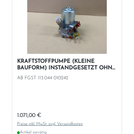
KRAFTSTOFFPUMPE (KLEINE
BAUFORM) INSTANDGESETZT OHNE
AT
AB FGST. 113.044 010242
Regulärer Preis:
1.071,00 €
Preise inkl. MwSt. zzgl. Versandkosten
Artikel vorrätig