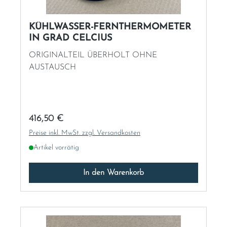
KÜHLWASSER-FERNTHERMOMETER
IN GRAD CELCIUS
ORIGINALTEIL ÜBERHOLT OHNE
AUSTAUSCH
Regulärer Preis:
416,50 €
Preise inkl. MwSt. zzgl. Versandkosten
Artikel vorrätig
In den Warenkorb