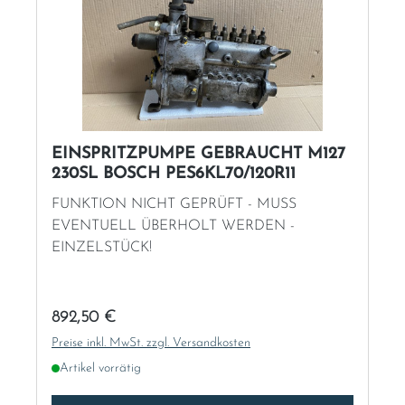
EINSPRITZPUMPE GEBRAUCHT M127
230SL BOSCH PES6KL70/120R11
FUNKTION NICHT GEPRÜFT - MUSS
EVENTUELL ÜBERHOLT WERDEN -
EINZELSTÜCK!
Regulärer Preis:
892,50 €
Preise inkl. MwSt. zzgl. Versandkosten
Artikel vorrätig