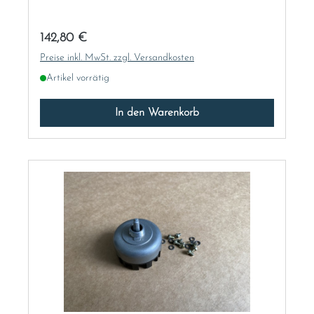
Regulärer Preis:
142,80 €
Preise inkl. MwSt. zzgl. Versandkosten
Artikel vorrätig
In den Warenkorb