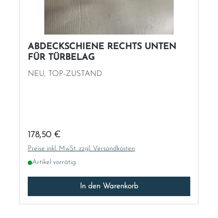
Sweden
ABDECKSCHIENE RECHTS UNTEN
United Kingdom
FÜR TÜRBELAG
NEU, TOP-ZUSTAND
Regulärer Preis:
178,50 €
Preise inkl. MwSt. zzgl. Versandkosten
Artikel vorrätig
In den Warenkorb