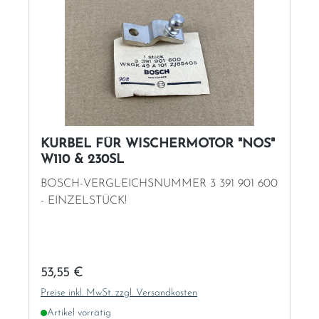
KURBEL FÜR WISCHERMOTOR "NOS"
W110 & 230SL
BOSCH-VERGLEICHSNUMMER 3 391 901 600
- EINZELSTÜCK!
Regulärer Preis:
53,55 €
Preise inkl. MwSt. zzgl. Versandkosten
Artikel vorrätig