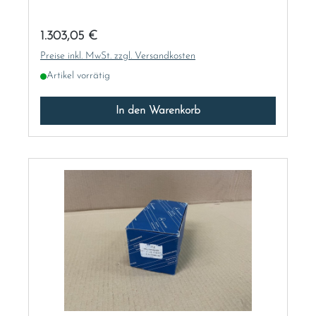
Regulärer Preis:
1.303,05 €
Preise inkl. MwSt. zzgl. Versandkosten
Artikel vorrätig
In den Warenkorb