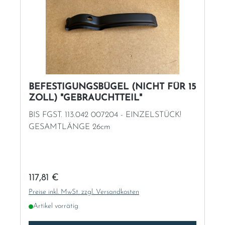
BEFESTIGUNGSBÜGEL (NICHT FÜR 15
ZOLL) "GEBRAUCHTTEIL"
BIS FGST. 113.042 007204 - EINZELSTÜCK!
GESAMTLÄNGE 26cm
Regulärer Preis:
117,81 €
Preise inkl. MwSt. zzgl. Versandkosten
Artikel vorrätig