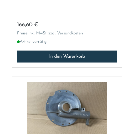
Regulärer Preis:
166,60 €
Preise inkl. MwSt. zzgl. Versandkosten
Artikel vorrätig
In den Warenkorb