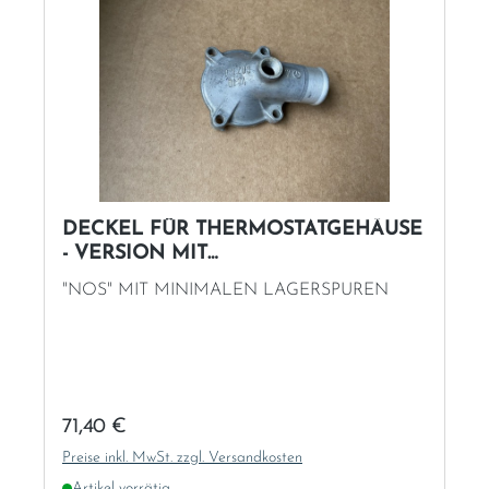
DECKEL FÜR THERMOSTATGEHÄUSE
- VERSION MIT
VERSCHLUSSSCHRAUBE
"NOS" MIT MINIMALEN LAGERSPUREN
Regulärer Preis:
71,40 €
Preise inkl. MwSt. zzgl. Versandkosten
Artikel vorrätig