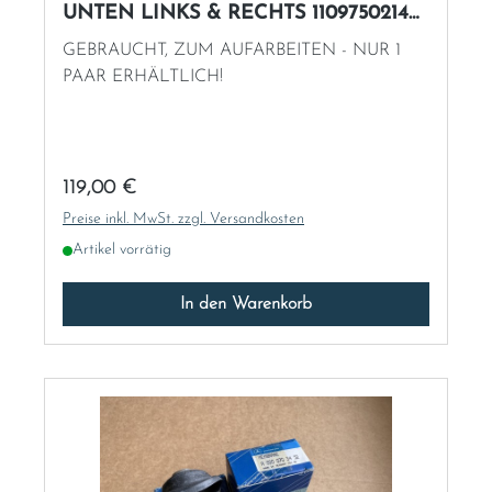
UNTEN LINKS & RECHTS 1109750214
W120 W110 W111 u.a.
Sweden
GEBRAUCHT, ZUM AUFARBEITEN - NUR 1
PAAR ERHÄLTLICH!
United Kingdom
Regulärer Preis:
119,00 €
Preise inkl. MwSt. zzgl. Versandkosten
Artikel vorrätig
In den Warenkorb