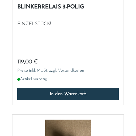
BLINKERRELAIS 3-POLIG
EINZELSTÜCK!
Regulärer Preis:
119,00 €
Preise inkl. MwSt. zzgl. Versandkosten
Artikel vorrätig
In den Warenkorb