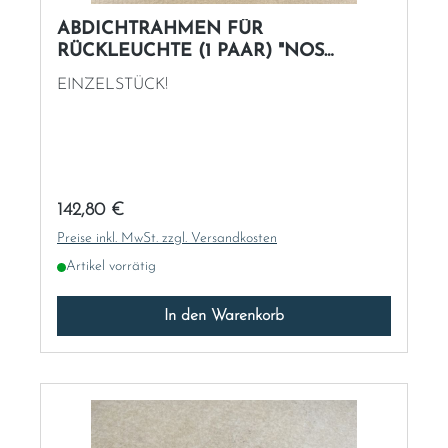
ABDICHTRAHMEN FÜR
RÜCKLEUCHTE (1 PAAR) "NOS
ORIGINAL-MB" 1088260158 1088260258
EINZELSTÜCK!
Regulärer Preis:
142,80 €
Preise inkl. MwSt. zzgl. Versandkosten
Artikel vorrätig
In den Warenkorb