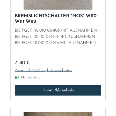
BREMSLICHTSCHALTER "NOS" W110
W111 W112
BIS FGST. 110.010 064105 MIT AUSNAHMEN -
BIS FGST. 110.110 099641 MIT AUSNAHMEN -
BIS FGST. 111.010 048976 MIT AUSNAHMEN -
BIS FGST. 111.012 108749 MIT AUSNAHMEN -
BIS FGST. 111.014 049461 MIT AUSNAHMEN -
BIS FGST. 111.021 049448 MIT AUSNAHMEN -
Regulärer Preis:
71,40 €
BIS FGST. 111.023 049722 MIT AUSNAHMEN
Preise inkl. MwSt. zzgl. Versandkosten
Artikel vorrätig
In den Warenkorb