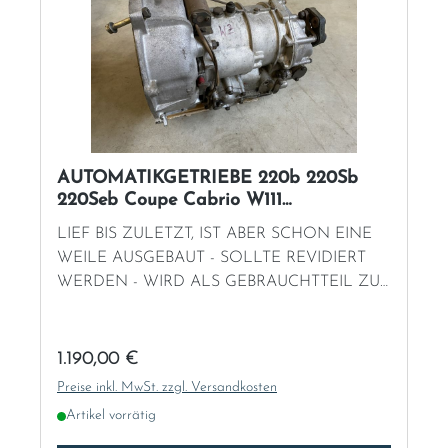
AUTOMATIKGETRIEBE 220b 220Sb
220Seb Coupe Cabrio W111
"GEBRAUCHT"
LIEF BIS ZULETZT, IST ABER SCHON EINE
WEILE AUSGEBAUT - SOLLTE REVIDIERT
WERDEN - WIRD ALS GEBRAUCHTTEIL ZUR
INSTANDSETZUNG VERKAUFT!
Regulärer Preis:
1.190,00 €
Preise inkl. MwSt. zzgl. Versandkosten
Artikel vorrätig