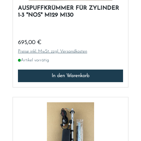
AUSPUFFKRÜMMER FÜR ZYLINDER
1-3 "NOS" M129 M130
Regulärer Preis:
695,00 €
Preise inkl. MwSt. zzgl. Versandkosten
Artikel vorrätig
In den Warenkorb