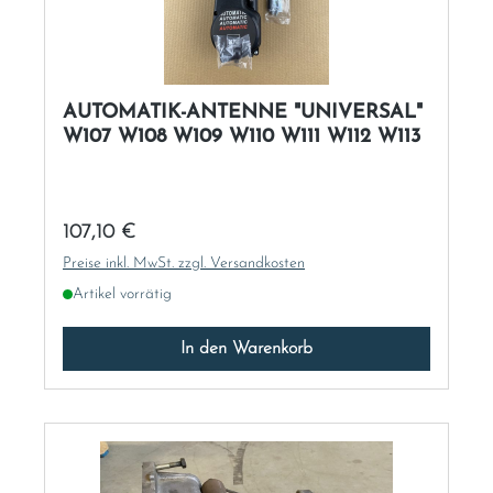
AUTOMATIK-ANTENNE "UNIVERSAL"
W107 W108 W109 W110 W111 W112 W113
Regulärer Preis:
107,10 €
Preise inkl. MwSt. zzgl. Versandkosten
Artikel vorrätig
In den Warenkorb