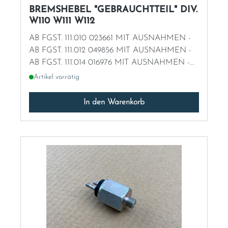
BREMSHEBEL "GEBRAUCHTTEIL" DIV.
W110 W111 W112
AB FGST. 111.010 023661 MIT AUSNAHMEN -
AB FGST. 111.012 049856 MIT AUSNAHMEN -
AB FGST. 111.014 016976 MIT AUSNAHMEN -
EINZELSTÜCK!
Artikel vorrätig
In den Warenkorb