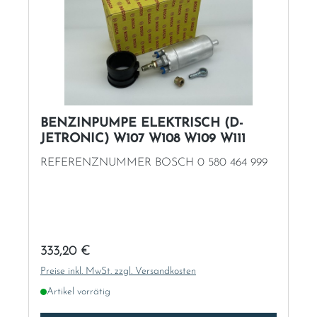
BENZINPUMPE ELEKTRISCH (D-
JETRONIC) W107 W108 W109 W111
REFERENZNUMMER BOSCH 0 580 464 999
Regulärer Preis:
333,20 €
Preise inkl. MwSt. zzgl. Versandkosten
Artikel vorrätig