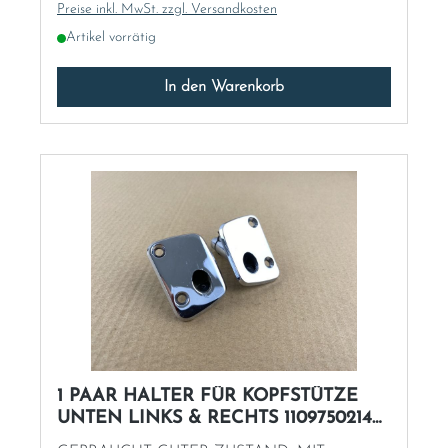
Preise inkl. MwSt. zzgl. Versandkosten
Italia
Artikel vorrätig
In den Warenkorb
Latvia
Lithuania
Luxembourg
Macedonia
Malta
Montenegro
1 PAAR HALTER FÜR KOPFSTÜTZE
Netherlands
UNTEN LINKS & RECHTS 1109750214
W120 W110 W111 u.a.