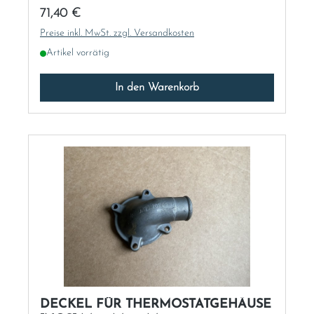
Regulärer Preis:
71,40 €
Preise inkl. MwSt. zzgl. Versandkosten
Artikel vorrätig
In den Warenkorb
DECKEL FÜR THERMOSTATGEHÄUSE