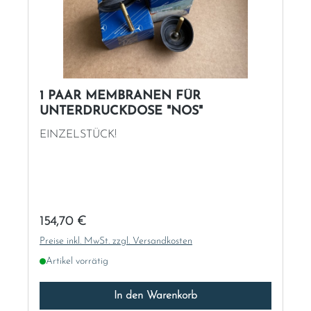
1 PAAR MEMBRANEN FÜR
UNTERDRUCKDOSE "NOS"
EINZELSTÜCK!
Regulärer Preis:
154,70 €
Preise inkl. MwSt. zzgl. Versandkosten
Artikel vorrätig
In den Warenkorb