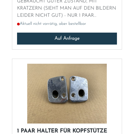
GEBRAUCHT GUTER ZUSTAND, MIT
Norway
KRATZERN (SIEHT MAN AUF DEN BILDERN
LEIDER NICHT GUT) - NUR 1 PAAR
Österreich
ERHÄLTLICH!
Aktuell nicht vorrätig, aber bestellbar
Poland
Auf Anfrage
Portugal
Romania
Schweiz
Slovakia
Slovenia
1 PAAR HALTER FÜR KOPFSTÜTZE
Spain