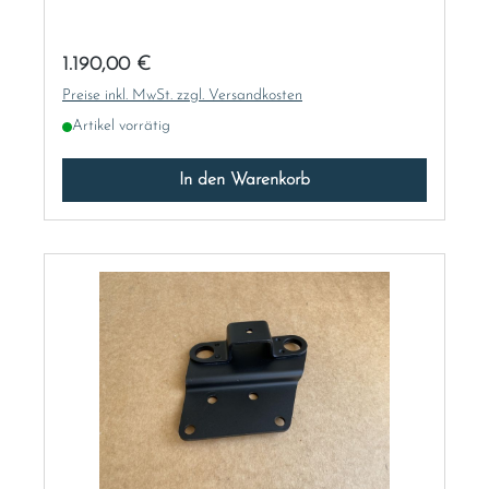
INSTANDSETZUNG VERKAUFT!
Regulärer Preis:
1.190,00 €
Preise inkl. MwSt. zzgl. Versandkosten
Artikel vorrätig
In den Warenkorb