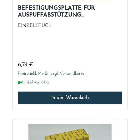
BEFESTIGUNGSPLATTE FÜR
AUSPUFFABSTÜTZUNG
"GEBRAUCHTTEIL"
EINZELSTÜCK!
Regulärer Preis:
6,74 €
Preise inkl. MwSt. zzgl. Versandkosten
Artikel vorrätig
In den Warenkorb