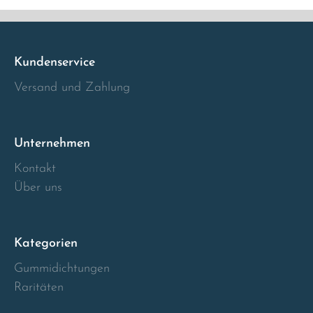
Italia
Kundenservice
Latvia
Versand und Zahlung
Lithuania
Luxembourg
Unternehmen
Kontakt
Macedonia
Über uns
Malta
Kategorien
Montenegro
Gummidichtungen
Netherlands
Raritäten