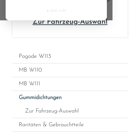
Cyprus
×
Jetzt nicht
Czech Republic
Zur Fahrzeug-Auswahl
Denmark
Estonia
Pagode W113
Finland
MB W110
MB W111
France
Gummidichtungen
Greece
Zur Fahrzeug-Auswahl
Hungary
Raritäten & Gebrauchtteile
Ireland