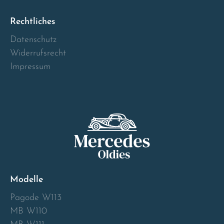
Norway
Rechtliches
Österreich
Datenschutz
Widerrufsrecht
Poland
Impressum
Portugal
Romania
Schweiz
Slovakia
Modelle
Slovenia
Pagode W113
MB W110
Spain