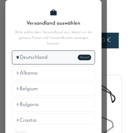
Zum Hauptinhalt springen
Versandland auswählen
Bitte wähle dein Versandland aus, damit wir dir
genaue Preise und Versandkosten anzeigen
Liefern nach
0,00 €
Deutschland
können.
Deutschland
Aktuell
Gummidichtungen
Albania
Belgium
Bulgaria
Croatia