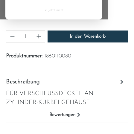
4,50 €
Cyprus
×
Inhalt:
1
Jetzt nicht
Preise inkl. MwSt. zzgl. Versandkosten
Czech Republic
Produkt Anzahl: Gib den gewünschten Wert ein
Denmark
In den Warenkorb
Estonia
Produktnummer:
1860110080
Finland
Beschreibung
France
FÜR VERSCHLUSSDECKEL AN
Greece
ZYLINDER-KURBELGEHÄUSE
Hungary
Bewertungen
Ireland