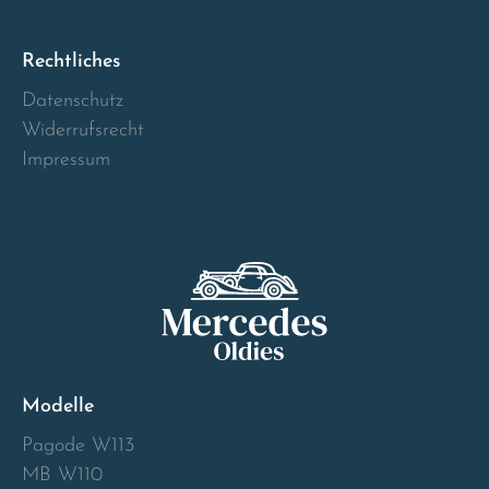
Norway
Rechtliches
Österreich
Datenschutz
Widerrufsrecht
Poland
Impressum
Portugal
Romania
Schweiz
Slovakia
Modelle
Slovenia
Pagode W113
MB W110
Spain