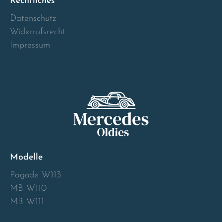
Rechtliches
Norway
Datenschutz
Widerrufsrecht
Österreich
Impressum
Poland
Portugal
Romania
Schweiz
Modelle
Slovakia
Pagode W113
MB W110
Slovenia
MB W111
Spain