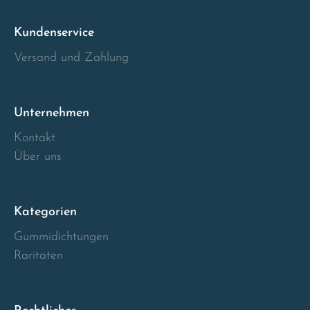
Italia
Kundenservice
Versand und Zahlung
Latvia
Lithuania
Unternehmen
Luxembourg
Kontakt
Über uns
Macedonia
Malta
Kategorien
Gummidichtungen
Montenegro
Raritäten
Netherlands