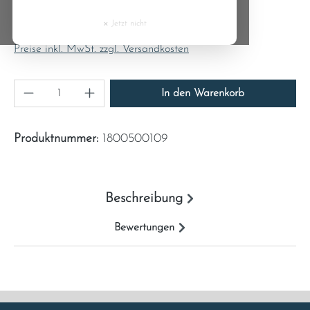
Regulärer Preis:
Cyprus
154,70 €
×
Jetzt nicht
Inhalt:
1
Czech Republic
Preise inkl. MwSt. zzgl. Versandkosten
Denmark
Produkt Anzahl: Gib den gewünschten Wert ein
In den Warenkorb
Estonia
Produktnummer:
1800500109
Finland
France
Beschreibung
Greece
Bewertungen
Hungary
Ireland