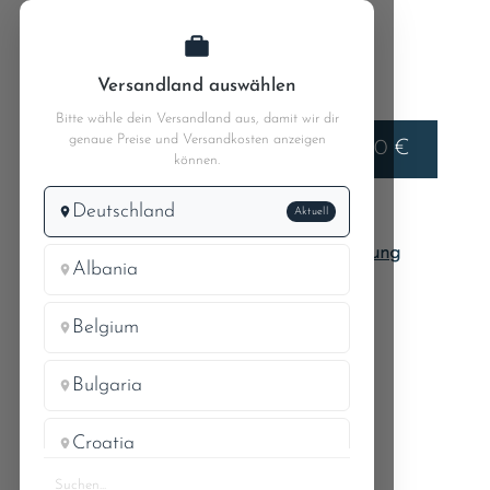
Zum Hauptinhalt springen
Versandland auswählen
Bitte wähle dein Versandland aus, damit wir dir
genaue Preise und Versandkosten anzeigen
Liefern nach
0,00 €
Deutschland
können.
Deutschland
Aktuell
300 SL Roadster / Coupe
MB 300 SL Coupe 198.040
05 Steuerung
Albania
Belgium
SPANNRAD MIT
Bulgaria
LAGERBÜCHSE
Croatia