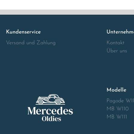
Italia
Latvia
Kundenservice
Unternehm
Versand und Zahlung
Kontakt
Lithuania
Über uns
Luxembourg
Macedonia
Modelle
Malta
Pagode W1
Montenegro
MB W110
MB W111
Netherlands