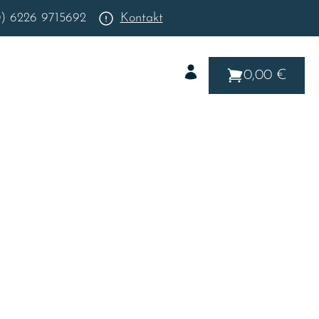
0) 6226 9715692
Kontakt
0,00 €