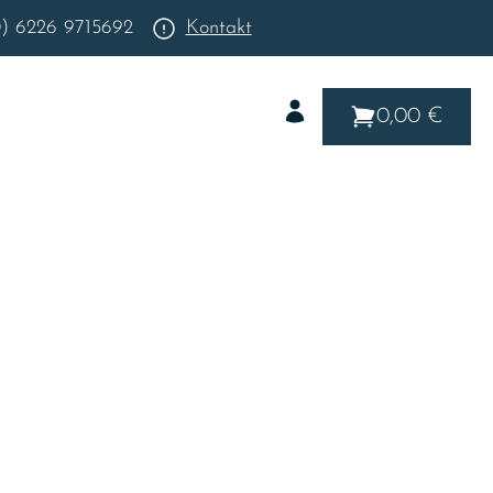
0) 6226 9715692
Kontakt
0,00 €