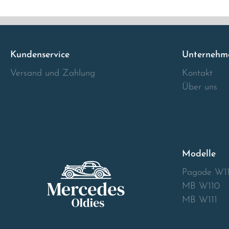
Italia
Latvia
Kundenservice
Unternehm
Versand und Zahlung
Kontakt
Lithuania
Über uns
Luxembourg
Macedonia
Modelle
Malta
Pagode W1
Montenegro
MB W110
MB W111
Netherlands