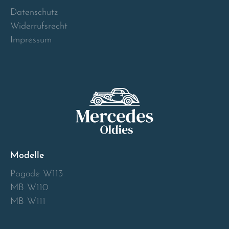
Norway
Datenschutz
Widerrufsrecht
Österreich
Impressum
Poland
Portugal
Romania
Schweiz
Modelle
Slovakia
Pagode W113
MB W110
Slovenia
MB W111
Spain