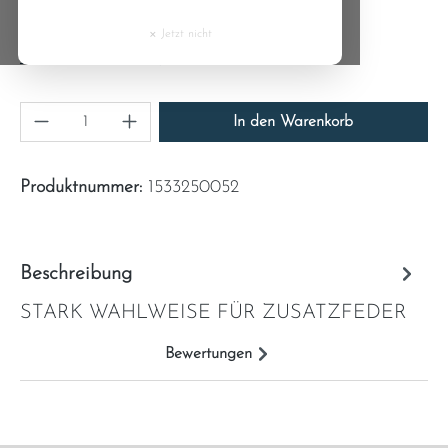
3,52 €
Cyprus
×
Inhalt:
1
Jetzt nicht
Preise inkl. MwSt. zzgl. Versandkosten
Czech Republic
Produkt Anzahl: Gib den gewünschten Wert ein
Denmark
In den Warenkorb
Estonia
Produktnummer:
1533250052
Finland
Beschreibung
France
STARK WAHLWEISE FÜR ZUSATZFEDER
Greece
Bewertungen
Hungary
Ireland