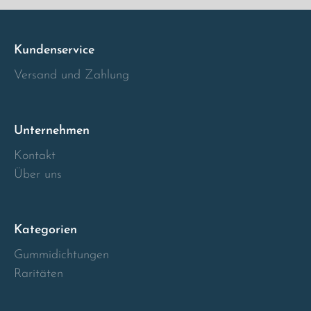
Italia
Kundenservice
Latvia
Versand und Zahlung
Lithuania
Unternehmen
Luxembourg
Kontakt
Macedonia
Über uns
Malta
Kategorien
Montenegro
Gummidichtungen
Raritäten
Netherlands