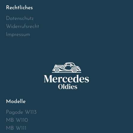
Norway
Rechtliches
Datenschutz
Österreich
Widerrufsrecht
Impressum
Poland
Portugal
Romania
Schweiz
Slovakia
Modelle
Pagode W113
Slovenia
MB W110
MB W111
Spain