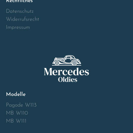
Rechtliches
Norway
Datenschutz
Widerrufsrecht
Österreich
Impressum
Poland
Portugal
Romania
Schweiz
Modelle
Slovakia
Pagode W113
MB W110
Slovenia
MB W111
Spain