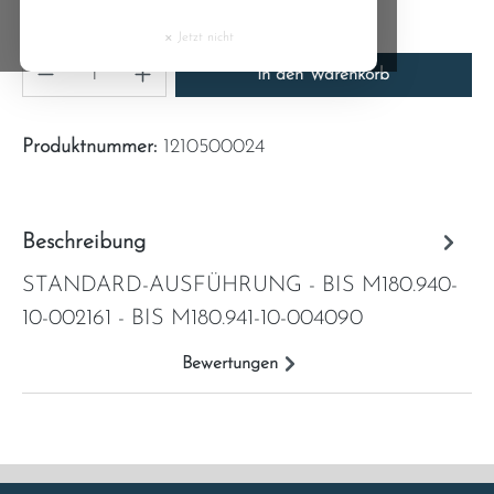
Preise inkl. MwSt. zzgl. Versandkosten
Cyprus
×
Jetzt nicht
Produkt Anzahl: Gib den gewünschten Wert ein
Czech Republic
In den Warenkorb
Denmark
Produktnummer:
1210500024
Estonia
Beschreibung
Finland
STANDARD-AUSFÜHRUNG - BIS M180.940-
France
10-002161 - BIS M180.941-10-004090
Greece
Bewertungen
Hungary
Ireland