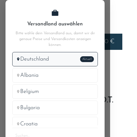
Zum Hauptinhalt springen
Versandland auswählen
Bitte wähle dein Versandland aus, damit wir dir
genaue Preise und Versandkosten anzeigen
Liefern nach
0,00 €
Deutschland
können.
Deutschland
Aktuell
MB W110
MB 190c 110.010
03 Triebwerkteile - Kurbelwelle
Albania
Belgium
EINSTELLZEIGER FÜR O.T.
Bulgaria
EINSTELLUNG
Croatia