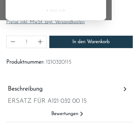
Regulärer Preis:
Cyprus
80,86 €
×
Jetzt nicht
Inhalt:
1
Czech Republic
Preise inkl. MwSt. zzgl. Versandkosten
Denmark
Produkt Anzahl: Gib den gewünschten Wert ein
In den Warenkorb
Estonia
Produktnummer:
1210320115
Finland
France
Beschreibung
ERSATZ FÜR A121 032 00 15
Greece
Bewertungen
Hungary
Ireland