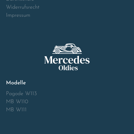
Norway
Widerrufsrecht
Impressum
Österreich
Poland
Portugal
Romania
Modelle
Schweiz
Pagode W113
Slovakia
MB W110
MB W111
Slovenia
Spain