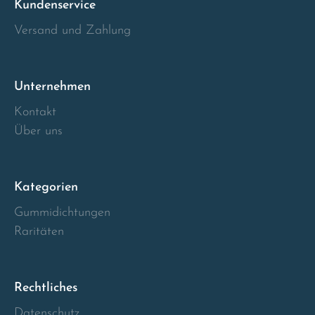
Kundenservice
Italia
Versand und Zahlung
Latvia
Unternehmen
Lithuania
Kontakt
Über uns
Luxembourg
Macedonia
Kategorien
Gummidichtungen
Malta
Raritäten
Montenegro
Rechtliches
Netherlands
Datenschutz