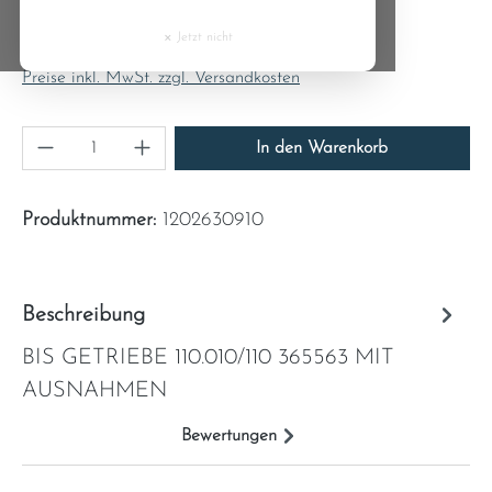
Regulärer Preis:
Cyprus
833,00 €
×
Jetzt nicht
Inhalt:
1
Czech Republic
Preise inkl. MwSt. zzgl. Versandkosten
Denmark
Produkt Anzahl: Gib den gewünschten Wert ein
In den Warenkorb
Estonia
Produktnummer:
1202630910
Finland
France
Beschreibung
BIS GETRIEBE 110.010/110 365563 MIT
Greece
AUSNAHMEN
Hungary
Bewertungen
Ireland