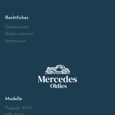
Norway
Österreich
Rechtliches
Datenschutz
Poland
Widerrufsrecht
Impressum
Portugal
Romania
Schweiz
Slovakia
Modelle
Slovenia
Pagode W113
Spain