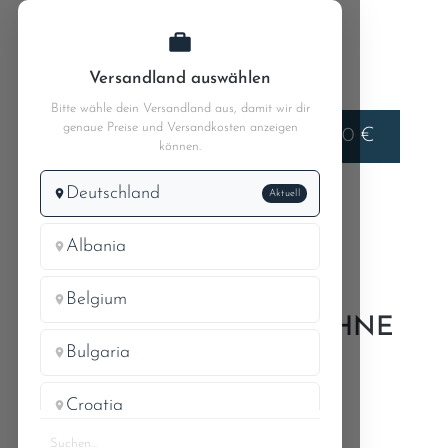
Zum Hauptinhalt springen
Versandland auswählen
Bitte wähle dein Versandland aus, damit wir dir
genaue Preise und Versandkosten anzeigen
Liefern nach
0,00 €
Deutschland
können.
Deutschland
Aktuell
MB W110
MB 190c 110.010
26.1 Getrieberäder - Getriebeabdichtung
Albania
Belgium
VORGELEGERAD 32 ZÄHNE
Bulgaria
FÜR 4. GANG
Croatia