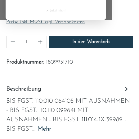
Regulärer Preis:
Cyprus
7,20 €
×
Jetzt nicht
Inhalt:
1
Czech Republic
Preise inkl. MwSt. zzgl. Versandkosten
Denmark
Produkt Anzahl: Gib den gewünschten Wert ein
In den Warenkorb
Estonia
Produktnummer:
1809931710
Finland
France
Beschreibung
BIS FGST. 110.010 064105 MIT AUSNAHMEN
Greece
- BIS FGST. 110.110 099641 MIT
Hungary
AUSNAHMEN - BIS FGST. 111.014-1X-39989 -
BIS FGST…
Mehr
Ireland