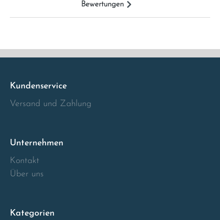
Bewertungen
Italia
Latvia
Lithuania
Kundenservice
Luxembourg
Versand und Zahlung
Macedonia
Unternehmen
Malta
Kontakt
Über uns
Montenegro
Netherlands
Kategorien