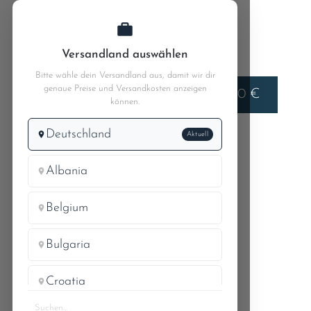
Zum Hauptinhalt springen
Versandland auswählen
Bitte wähle dein Versandland aus, damit wir dir
genaue Preise und Versandkosten anzeigen
Liefern nach
0,00 €
Deutschland
können.
Deutschland
Aktuell
MB W110
MB 190c 110.010
30 Regulierung - Gaspedal
Albania
Belgium
RÜCKZUGFEDER FÜR
Bulgaria
GASPEDAL
Croatia