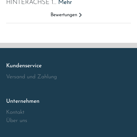
HINTERACHSE 1…
Mehr
Italia
Bewertungen
Latvia
Lithuania
Luxembourg
Kundenservice
Macedonia
Versand und Zahlung
Malta
Unternehmen
Montenegro
Kontakt
Über uns
Netherlands