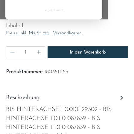
Cyprus
×
Jetzt nicht
Regulärer Preis:
127,53 €
Czech Republic
Inhalt:
1
Preise inkl. MwSt. zzgl. Versandkosten
Denmark
Produkt Anzahl: Gib den gewünschten Wert ein
Estonia
In den Warenkorb
Finland
Produktnummer:
1803511153
France
Beschreibung
Greece
BIS HINTERACHSE 110.010 129302 - BIS
Hungary
HINTERACHSE 110.110 087839 - BIS
HINTERACHSE 111.010 087839 - BIS
Ireland