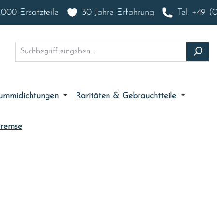
000 Ersatzteile
30 Jahre Erfahrung
Tel. +49 (
ummidichtungen
Raritäten & Gebrauchtteile
bremse