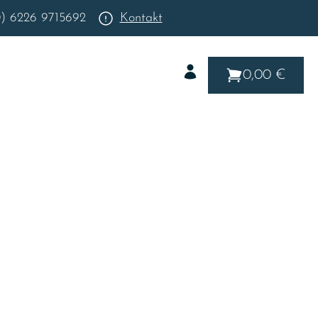
0) 6226 9715692
Kontakt
0,00 €