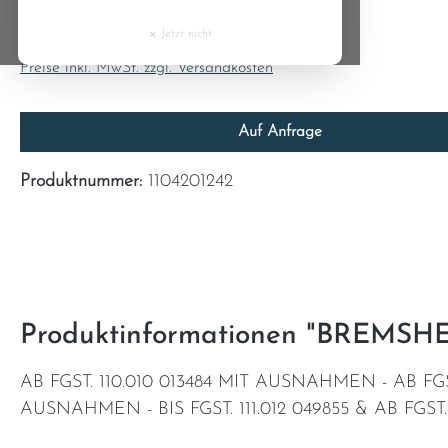
0,00 €
Cyprus
×
Jetzt nicht
Inhalt:
1
Czech Republic
Preise inkl. MwSt. zzgl. Versandkosten
Denmark
Auf Anfrage
Estonia
Produktnummer:
1104201242
Finland
France
Greece
Produktinformationen "BREMS
Hungary
AB FGST. 110.010 013484 MIT AUSNAHMEN - AB FGST.
AUSNAHMEN - BIS FGST. 111.012 049855 & AB FGST. 1
Ireland