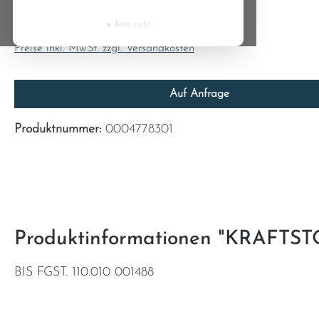
0,00 €
Cyprus
×
Jetzt nicht
Inhalt:
1
Czech Republic
Preise inkl. MwSt. zzgl. Versandkosten
Denmark
Auf Anfrage
Estonia
Produktnummer:
0004778301
Finland
France
Greece
Produktinformationen "KRAFTST
Hungary
BIS FGST. 110.010 001488
Ireland