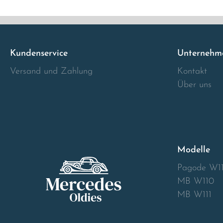
Italia
Latvia
Kundenservice
Unternehm
Versand und Zahlung
Kontakt
Lithuania
Über uns
Luxembourg
Macedonia
Modelle
Malta
Pagode W1
Montenegro
MB W110
MB W111
Netherlands