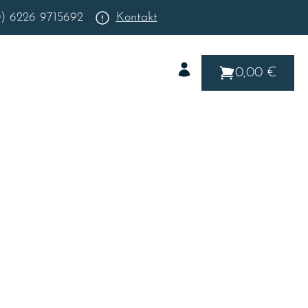
0) 6226 9715692
Kontakt
0,00 €