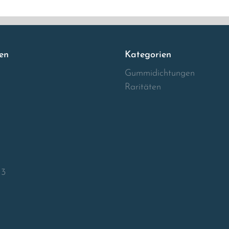
en
Kategorien
Gummidichtungen
Raritäten
13