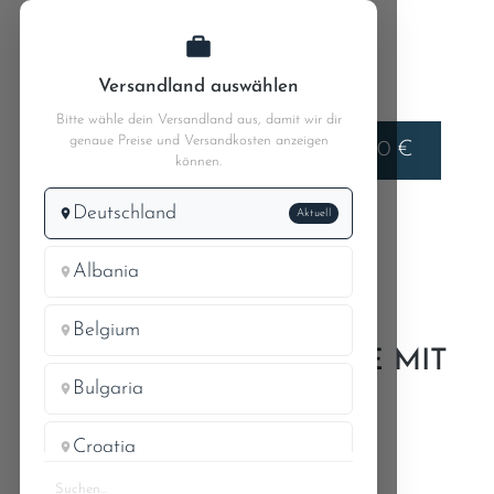
Zum Hauptinhalt springen
Versandland auswählen
Bitte wähle dein Versandland aus, damit wir dir
genaue Preise und Versandkosten anzeigen
Liefern nach
0,00 €
Deutschland
können.
Deutschland
Aktuell
MB W110
MB 190c 110.010
47 Kraftstoffanlage
Albania
Belgium
VERSCHLUSSSCHRAUBE MIT
Bulgaria
SIEB
Croatia