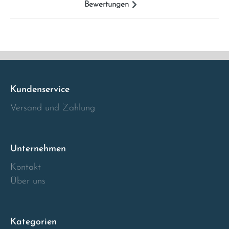
Bewertungen
Italia
Latvia
Lithuania
Kundenservice
Luxembourg
Versand und Zahlung
Macedonia
Unternehmen
Malta
Kontakt
Über uns
Montenegro
Netherlands
Kategorien