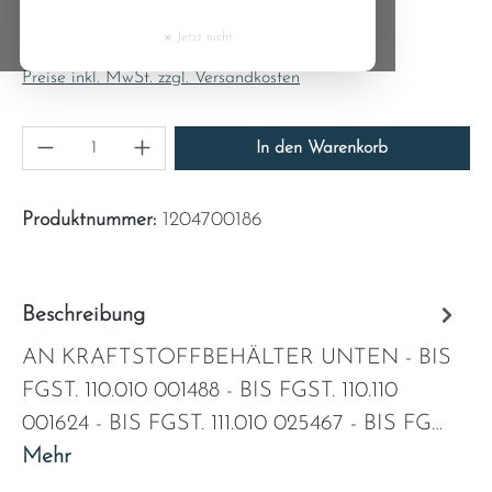
Regulärer Preis:
Cyprus
42,84 €
×
Jetzt nicht
Inhalt:
1
Czech Republic
Preise inkl. MwSt. zzgl. Versandkosten
Denmark
Produkt Anzahl: Gib den gewünschten Wert ein
In den Warenkorb
Estonia
Produktnummer:
1204700186
Finland
France
Beschreibung
AN KRAFTSTOFFBEHÄLTER UNTEN - BIS
Greece
FGST. 110.010 001488 - BIS FGST. 110.110
Hungary
001624 - BIS FGST. 111.010 025467 - BIS FG…
Mehr
Ireland