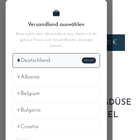
Zum Hauptinhalt springen
Versandland auswählen
Bitte wähle dein Versandland aus, damit wir dir
genaue Preise und Versandkosten anzeigen
Liefern nach
0,00 €
Deutschland
können.
Deutschland
Aktuell
MB W110
MB 190c 110.010
83 Heizung - Lüftung
Albania
Belgium
DRAHTBÜGEL FÜR RINGDÜSE
Bulgaria
AN INSTRUMENTENTAFEL
Croatia