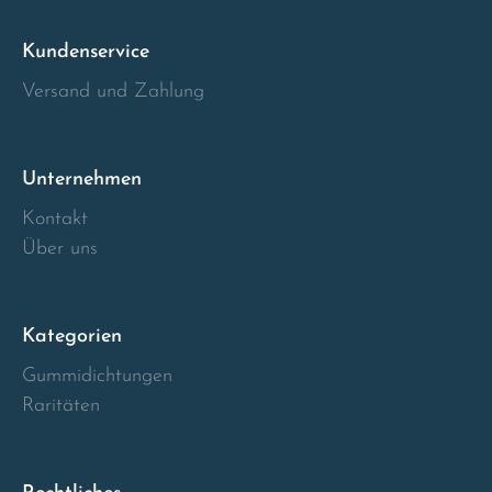
Italia
Kundenservice
Versand und Zahlung
Latvia
Lithuania
Unternehmen
Luxembourg
Kontakt
Über uns
Macedonia
Malta
Kategorien
Gummidichtungen
Montenegro
Raritäten
Netherlands