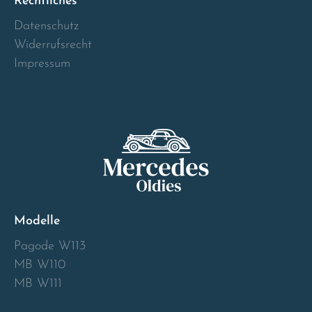
Rechtliches
Norway
Datenschutz
Widerrufsrecht
Österreich
Impressum
Poland
Portugal
Romania
Schweiz
Modelle
Slovakia
Pagode W113
MB W110
Slovenia
MB W111
Spain