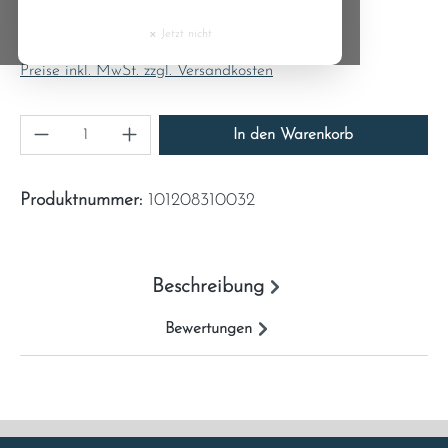
Regulärer Preis:
Cyprus
10,71 €
×
Jetzt nicht
Inhalt:
1
Czech Republic
Preise inkl. MwSt. zzgl. Versandkosten
Denmark
Produkt Anzahl: Gib den gewünschten Wert ein
In den Warenkorb
Estonia
Produktnummer:
101208310032
Finland
France
Beschreibung
Greece
Bewertungen
Hungary
Ireland