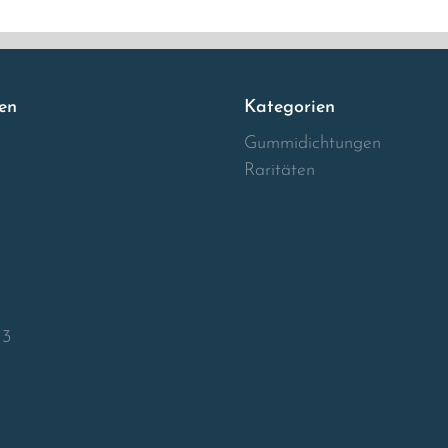
en
Kategorien
Gummidichtungen
Raritäten
13