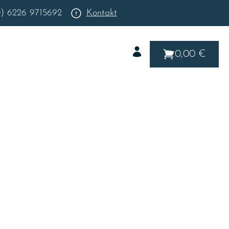
0) 6226 9715692
Kontakt
0,00 €