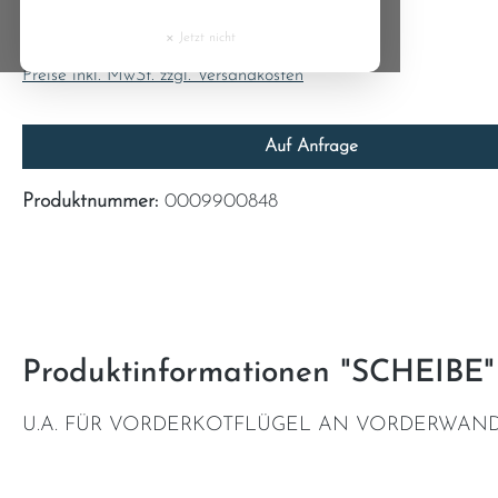
8,21 €
Cyprus
×
Jetzt nicht
Inhalt:
1
Czech Republic
Preise inkl. MwSt. zzgl. Versandkosten
Denmark
Auf Anfrage
Estonia
Produktnummer:
0009900848
Finland
France
Greece
Produktinformationen "SCHEIBE"
Hungary
U.A. FÜR VORDERKOTFLÜGEL AN VORDERWAN
Ireland