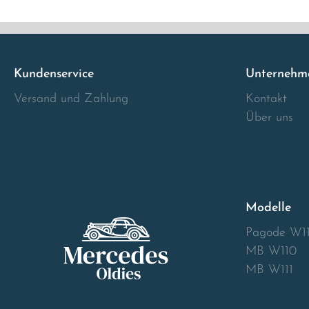
Italia
Latvia
Kundenservice
Unternehm
Versand und Zahlung
Kontakt
Lithuania
Über uns
Luxembourg
Macedonia
Modelle
Malta
Pagode W1
Montenegro
MB W110
MB W111
Netherlands