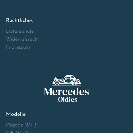
Norway
Österreich
Rechtliches
Datenschutz
Poland
Widerrufsrecht
Impressum
Portugal
Romania
Schweiz
Slovakia
Modelle
Slovenia
Pagode W113
Spain