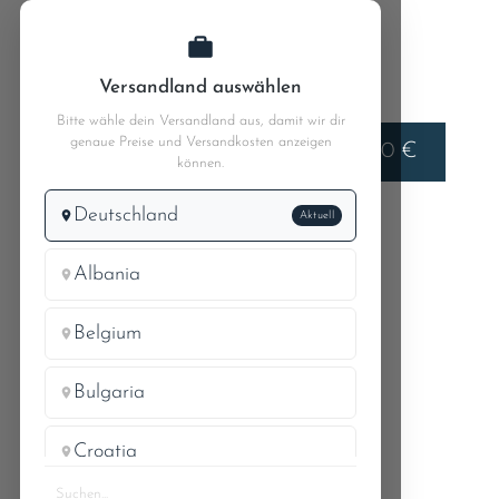
Zum Hauptinhalt springen
Versandland auswählen
Bitte wähle dein Versandland aus, damit wir dir
genaue Preise und Versandkosten anzeigen
Liefern nach
0,00 €
Deutschland
können.
Deutschland
Aktuell
MB W110
MB 190c 110.010
88.2 Motorhaube - Kühlerverkleidung
Albania
Belgium
BOLZEN FÜR
Bulgaria
MOTORHAUBENZUG
Croatia