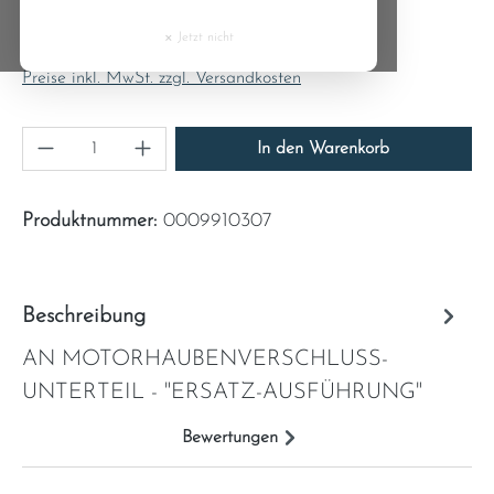
Regulärer Preis:
Cyprus
4,31 €
×
Jetzt nicht
Inhalt:
1
Czech Republic
Preise inkl. MwSt. zzgl. Versandkosten
Denmark
Produkt Anzahl: Gib den gewünschten Wert ein
In den Warenkorb
Estonia
Produktnummer:
0009910307
Finland
France
Beschreibung
AN MOTORHAUBENVERSCHLUSS-
Greece
UNTERTEIL - "ERSATZ-AUSFÜHRUNG"
Hungary
Bewertungen
Ireland