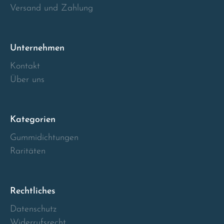
Versand und Zahlung
Italia
Latvia
Unternehmen
Kontakt
Lithuania
Über uns
Luxembourg
Kategorien
Macedonia
Gummidichtungen
Raritäten
Malta
Montenegro
Rechtliches
Netherlands
Datenschutz
Widerrufsrecht