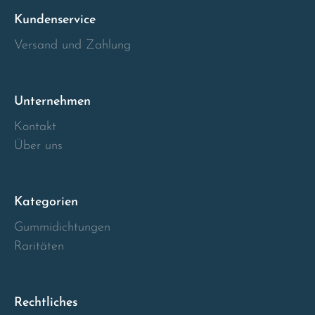
Kundenservice
Italia
Versand und Zahlung
Latvia
Unternehmen
Lithuania
Kontakt
Luxembourg
Über uns
Macedonia
Kategorien
Malta
Gummidichtungen
Raritäten
Montenegro
Netherlands
Rechtliches