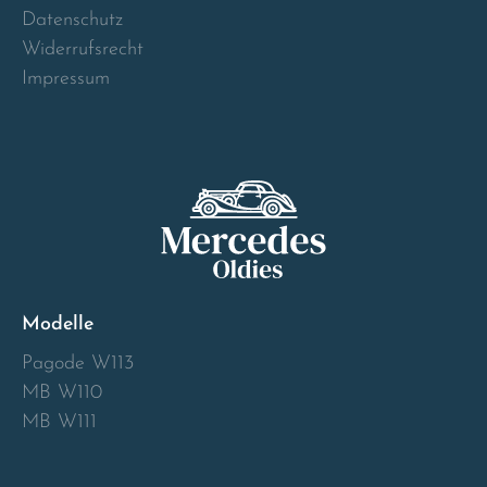
Norway
Datenschutz
Widerrufsrecht
Österreich
Impressum
Poland
Portugal
Romania
Schweiz
Modelle
Slovakia
Pagode W113
MB W110
Slovenia
MB W111
Spain