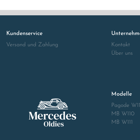
Italia
Latvia
Kundenservice
Unternehm
Versand und Zahlung
Kontakt
Lithuania
Über uns
Luxembourg
Macedonia
Modelle
Malta
Pagode W1
Montenegro
MB W110
MB W111
Netherlands