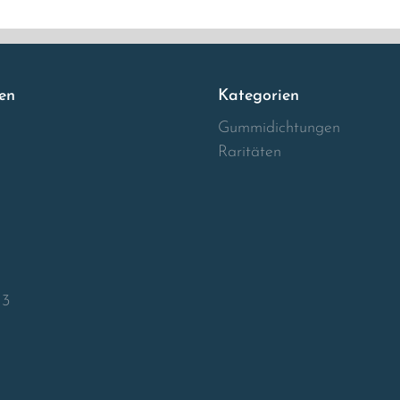
en
Kategorien
Gummidichtungen
Raritäten
13