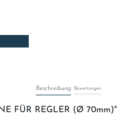
ein oder benutze die Schaltflächen um die A
Beschreibung
Bewertungen
ANE FÜR REGLER (Ø 70mm)"