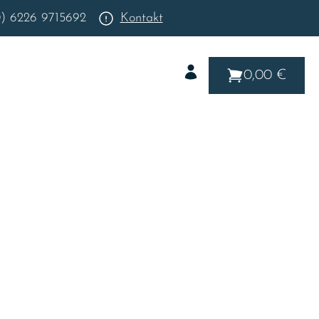
0) 6226 9715692
Kontakt
0,00 €