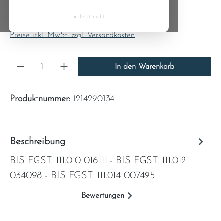
Regulärer Preis:
Cyprus
8,94 €
×
Jetzt nicht
Inhalt:
1
Czech Republic
Preise inkl. MwSt. zzgl. Versandkosten
Denmark
Produkt Anzahl: Gib den gewünschten Wert ein
In den Warenkorb
Estonia
Produktnummer:
1214290134
Finland
France
Beschreibung
BIS FGST. 111.010 016111 - BIS FGST. 111.012
Greece
034098 - BIS FGST. 111.014 007495
Hungary
Bewertungen
Ireland