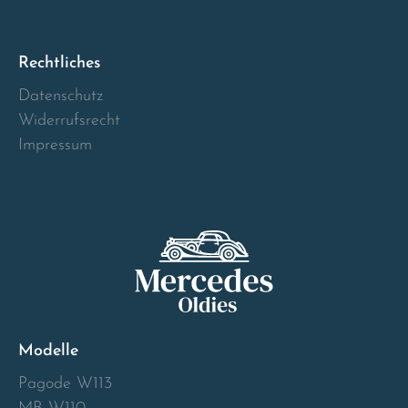
Norway
Österreich
Rechtliches
Datenschutz
Poland
Widerrufsrecht
Impressum
Portugal
Romania
Schweiz
Slovakia
Modelle
Slovenia
Pagode W113
Spain