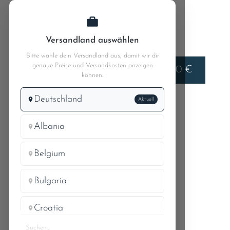
Zum Hauptinhalt springen
Versandland auswählen
Bitte wähle dein Versandland aus, damit wir dir
genaue Preise und Versandkosten anzeigen
Liefern nach
0,00 €
Deutschland
können.
Deutschland
Aktuell
MB W111
MB 220b 111.010
42.5 Einkreisbremsanlage Bild 1
Albania
Belgium
KUPPLUNGSSTÜCK FÜR
Bulgaria
BREMSLEITUNG
Croatia