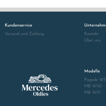
Italia
Latvia
Kundenservice
Unternehm
Versand und Zahlung
Kontakt
Lithuania
Über uns
Luxembourg
Macedonia
Modelle
Malta
Pagode W1
Montenegro
MB W110
MB W111
Netherlands