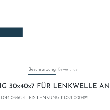
ein oder benutze die Schaltflächen um die A
Beschreibung
Bewertungen
TRING 30x40x7 FÜR LENKWELLE
1.014 084624 - BIS LENKUNG 111.021 000422