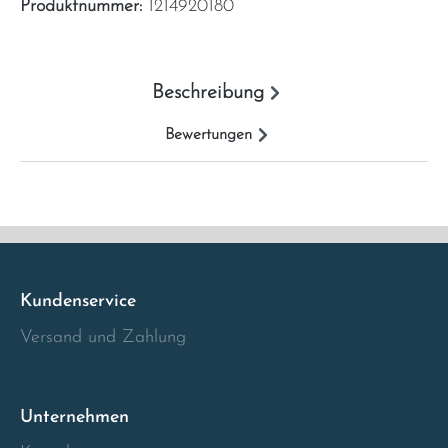
Produktnummer:
1214920180
Italia
Latvia
Beschreibung
Bewertungen
Lithuania
Luxembourg
Macedonia
Kundenservice
Malta
Versand und Zahlung
Montenegro
Netherlands
Unternehmen