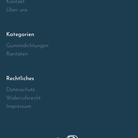
Kontakt
Norway
Über uns
Österreich
Kategorien
Poland
Gummidichtungen
Portugal
Raritäten
Romania
Rechtliches
Schweiz
Datenschutz
Widerrufsrecht
Slovakia
Impressum
Slovenia
Spain