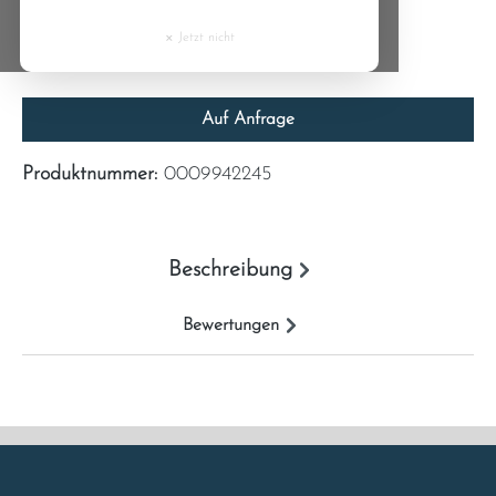
Cyprus
Inhalt:
1
×
Jetzt nicht
Preise inkl. MwSt. zzgl. Versandkosten
Czech Republic
Auf Anfrage
Denmark
Produktnummer:
0009942245
Estonia
Finland
Beschreibung
France
Bewertungen
Greece
Hungary
Ireland