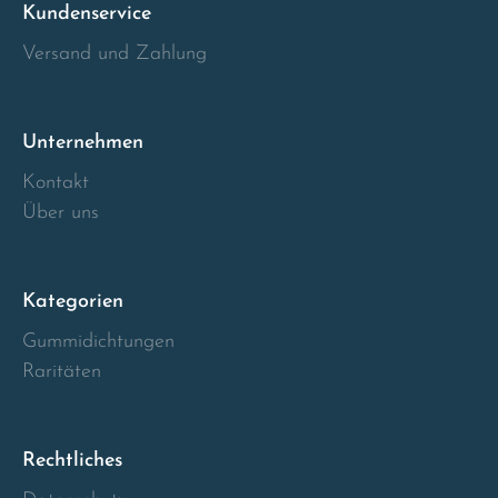
Kundenservice
Italia
Versand und Zahlung
Latvia
Unternehmen
Lithuania
Kontakt
Über uns
Luxembourg
Macedonia
Kategorien
Malta
Gummidichtungen
Raritäten
Montenegro
Netherlands
Rechtliches