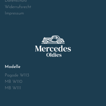
Datenschutz
Norway
Widerrufsrecht
Impressum
Österreich
Poland
Portugal
Romania
Schweiz
Modelle
Pagode W113
Slovakia
MB W110
MB W111
Slovenia
Spain