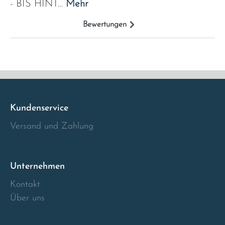
- BIS HINT…
Mehr
Italia
Bewertungen
Latvia
Lithuania
Luxembourg
Kundenservice
Macedonia
Versand und Zahlung
Malta
Unternehmen
Montenegro
Kontakt
Über uns
Netherlands