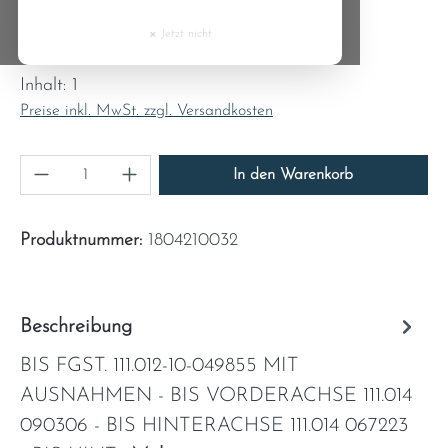
Cyprus
×
Jetzt nicht
Regulärer Preis:
5,95 €
Czech Republic
Inhalt:
1
Preise inkl. MwSt. zzgl. Versandkosten
Denmark
Produkt Anzahl: Gib den gewünschten Wert ein
Estonia
In den Warenkorb
Finland
Produktnummer:
1804210032
France
Beschreibung
Greece
BIS FGST. 111.012-10-049855 MIT
Hungary
AUSNAHMEN - BIS VORDERACHSE 111.014
090306 - BIS HINTERACHSE 111.014 067223
Ireland