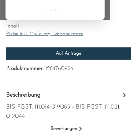
Cyprus
×
Jetzt nicht
Regulärer Preis:
236,22 €
Czech Republic
Inhalt:
1
Preise inkl. MwSt. zzgl. Versandkosten
Denmark
Estonia
Auf Anfrage
Finland
Produktnummer:
1284760926
France
Beschreibung
Greece
BIS FGST. 111.014 019085 - BIS FGST. 111.021
019044
Hungary
Bewertungen
Ireland