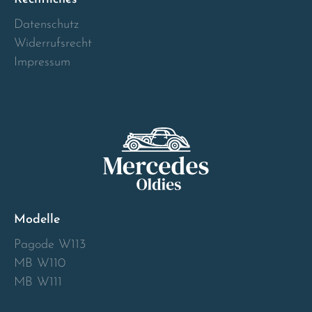
Norway
Datenschutz
Widerrufsrecht
Österreich
Impressum
Poland
Portugal
Romania
Schweiz
Modelle
Slovakia
Pagode W113
MB W110
Slovenia
MB W111
Spain