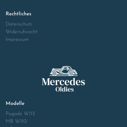
Norway
Rechtliches
Österreich
Datenschutz
Widerrufsrecht
Poland
Impressum
Portugal
Romania
Schweiz
Slovakia
Modelle
Slovenia
Pagode W113
MB W110
Spain