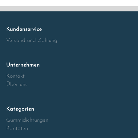
Italia
Latvia
Kundenservice
Versand und Zahlung
Lithuania
Luxembourg
Unternehmen
Kontakt
Macedonia
Über uns
Malta
Kategorien
Montenegro
Gummidichtungen
Netherlands
Raritäten