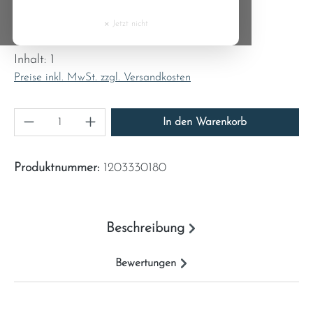
Cyprus
×
Jetzt nicht
Regulärer Preis:
2,38 €
Czech Republic
Inhalt:
1
Preise inkl. MwSt. zzgl. Versandkosten
Denmark
Produkt Anzahl: Gib den gewünschten Wert ein
Estonia
In den Warenkorb
Finland
Produktnummer:
1203330180
France
Beschreibung
Greece
Bewertungen
Hungary
Ireland