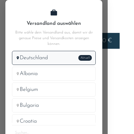
Zum Hauptinhalt springen
Versandland auswählen
Bitte wähle dein Versandland aus, damit wir dir
genaue Preise und Versandkosten anzeigen
Liefern nach
0,00 €
Deutschland
können.
Deutschland
Aktuell
Pagode W113
MB 230SL 113.042
33.2 Vorderachse Bild 2
Albania
Belgium
SCHEIBE FÜR
Bulgaria
EXZENTERBOLZEN
Croatia