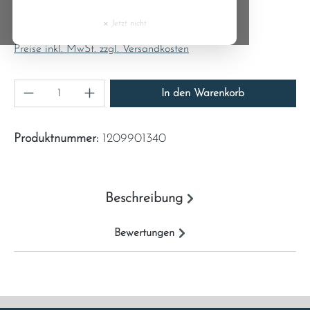
Regulärer Preis:
Cyprus
3,09 €
×
Jetzt nicht
Inhalt:
1
Czech Republic
Preise inkl. MwSt. zzgl. Versandkosten
Denmark
Produkt Anzahl: Gib den gewünschten Wert ein
In den Warenkorb
Estonia
Produktnummer:
1209901340
Finland
France
Beschreibung
Greece
Bewertungen
Hungary
Ireland