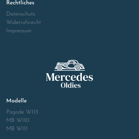
Rechtliches
Norway
Datenschutz
Österreich
Widerrufsrecht
Impressum
Poland
Portugal
Romania
Schweiz
Modelle
Slovakia
Pagode W113
Slovenia
MB W110
MB W111
Spain