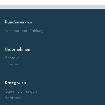
Italia
Latvia
Kundenservice
Versand und Zahlung
Lithuania
Luxembourg
Unternehmen
Kontakt
Macedonia
Über uns
Malta
Kategorien
Montenegro
Gummidichtungen
Netherlands
Raritäten