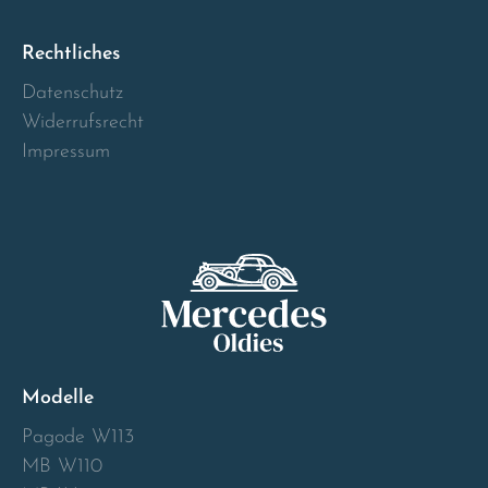
Norway
Rechtliches
Österreich
Datenschutz
Widerrufsrecht
Poland
Impressum
Portugal
Romania
Schweiz
Slovakia
Modelle
Slovenia
Pagode W113
MB W110
Spain