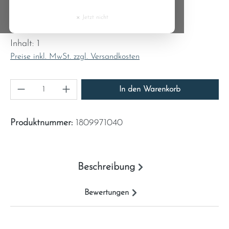
Cyprus
×
Jetzt nicht
Regulärer Preis:
3,93 €
Czech Republic
Inhalt:
1
Preise inkl. MwSt. zzgl. Versandkosten
Denmark
Produkt Anzahl: Gib den gewünschten Wert ein
Estonia
In den Warenkorb
Finland
Produktnummer:
1809971040
France
Beschreibung
Greece
Bewertungen
Hungary
Ireland