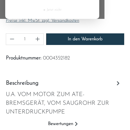
Regulärer Preis:
Cyprus
41,41 €
×
Jetzt nicht
Inhalt:
1
Czech Republic
Preise inkl. MwSt. zzgl. Versandkosten
Denmark
Produkt Anzahl: Gib den gewünschten Wert ein
In den Warenkorb
Estonia
Produktnummer:
0004352182
Finland
France
Beschreibung
U.A. VOM MOTOR ZUM ATE-
Greece
BREMSGERÄT, VOM SAUGROHR ZUR
Hungary
UNTERDRUCKPUMPE
Bewertungen
Ireland