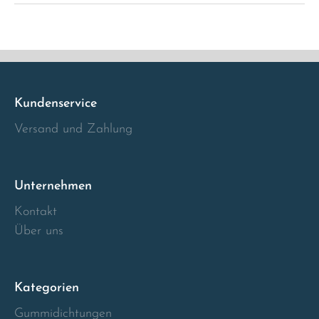
Italia
Latvia
Lithuania
Kundenservice
Versand und Zahlung
Luxembourg
Macedonia
Unternehmen
Kontakt
Malta
Über uns
Montenegro
Kategorien
Netherlands
Gummidichtungen