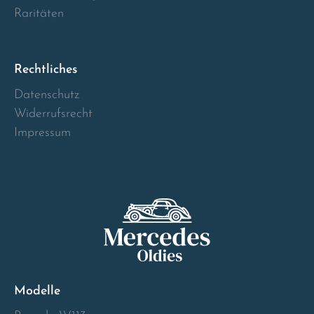
Norway
Raritäten
Österreich
Rechtliches
Poland
Datenschutz
Widerrufsrecht
Portugal
Impressum
Romania
Schweiz
Slovakia
Slovenia
Modelle
Spain