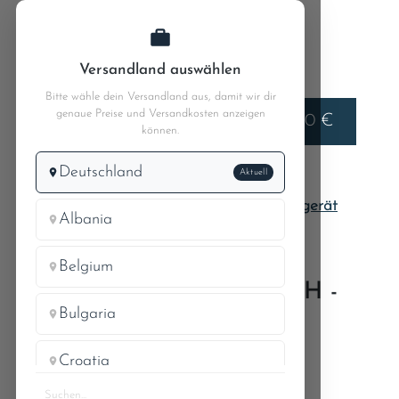
Zum Hauptinhalt springen
Versandland auswählen
Bitte wähle dein Versandland aus, damit wir dir
genaue Preise und Versandkosten anzeigen
Liefern nach
0,00 €
Deutschland
können.
Deutschland
Aktuell
Pagode W113
MB 230SL 113.042
42.4 Bremsleitungen & -schläuche - Bremsgerät
Albania
Belgium
UNTERDRUCKSCHLAUCH -
Bulgaria
METERWARE
Croatia