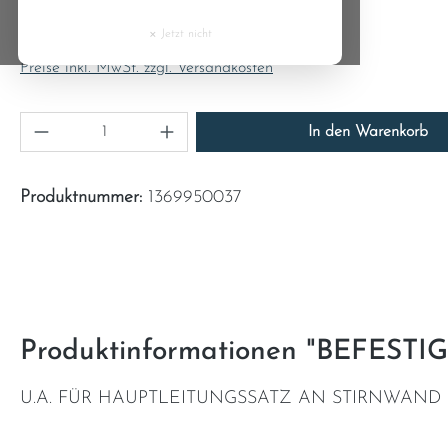
7,69 €
Cyprus
×
Jetzt nicht
Inhalt:
1
Czech Republic
Preise inkl. MwSt. zzgl. Versandkosten
Denmark
Produkt Anzahl: Gib den gewünschten Wert 
In den Warenkorb
Estonia
Produktnummer:
1369950037
Finland
France
Greece
Produktinformationen "BEFES
Hungary
U.A. FÜR HAUPTLEITUNGSSATZ AN STIRNWAND
Ireland