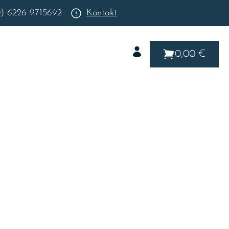
0) 6226 9715692
Kontakt
0,00 €