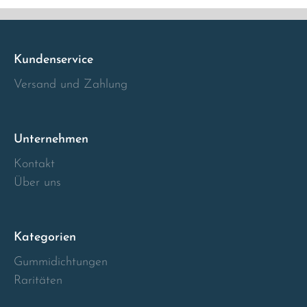
Italia
Kundenservice
Latvia
Versand und Zahlung
Lithuania
Luxembourg
Unternehmen
Kontakt
Macedonia
Über uns
Malta
Kategorien
Montenegro
Gummidichtungen
Raritäten
Netherlands