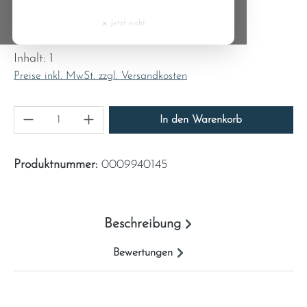
Cyprus
×
Jetzt nicht
Regulärer Preis:
0,20 €
Czech Republic
Inhalt:
1
Preise inkl. MwSt. zzgl. Versandkosten
Denmark
Produkt Anzahl: Gib den gewünschten Wert ein
Estonia
In den Warenkorb
Finland
Produktnummer:
0009940145
France
Beschreibung
Greece
Bewertungen
Hungary
Ireland