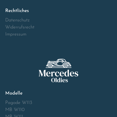
Norway
Rechtliches
Österreich
Datenschutz
Widerrufsrecht
Poland
Impressum
Portugal
Romania
Schweiz
Slovakia
Modelle
Slovenia
Pagode W113
MB W110
Spain
MB W111