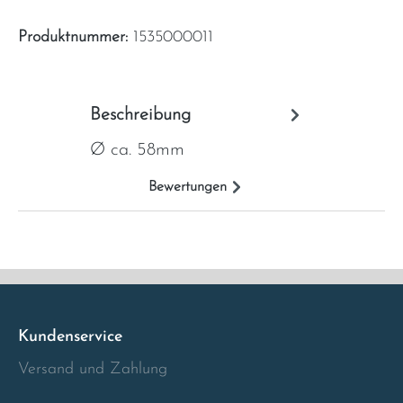
Italia
Produktnummer:
1535000011
Latvia
Beschreibung
Lithuania
Ø ca. 58mm
Luxembourg
Bewertungen
Macedonia
Malta
Montenegro
Kundenservice
Netherlands
Versand und Zahlung