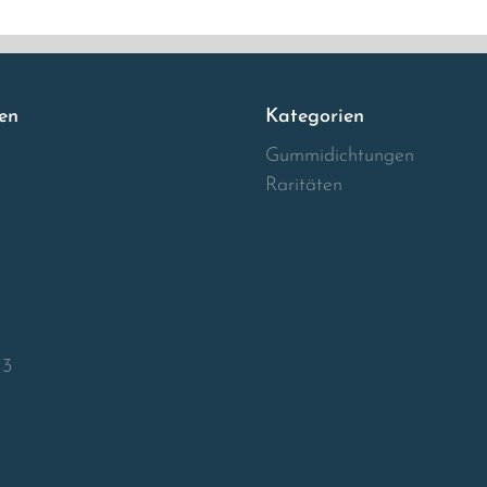
en
Kategorien
Gummidichtungen
Raritäten
13