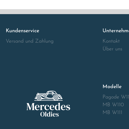
Italia
Latvia
Kundenservice
Unternehm
Versand und Zahlung
Kontakt
Lithuania
Über uns
Luxembourg
Macedonia
Modelle
Malta
Pagode W1
Montenegro
MB W110
MB W111
Netherlands