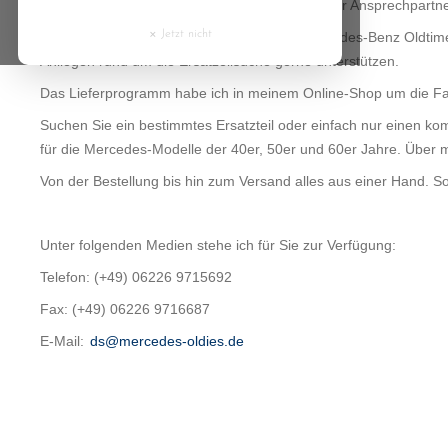
Ab 2020 bin nun ich, Daniel Schränkler ihr neuer Ansprechpartn
Cyprus
×
Jetzt nicht
Ich bin bereits seit über 20 Jahren in der Mercedes-Benz Oldtim
Anliegen rund um die Ersatzeilsuche gerne unterstützen.
Czech Republic
Das Lieferprogramm habe ich in meinem Online-Shop um die Fah
Denmark
Suchen Sie ein bestimmtes Ersatzteil oder einfach nur einen kom
für die Mercedes-Modelle der 40er, 50er und 60er Jahre. Über m
Estonia
Von der Bestellung bis hin zum Versand alles aus einer Hand. Sof
Finland
Unter folgenden Medien stehe ich für Sie zur Verfügung:
France
Telefon: (+49) 06226 9715692
Fax: (+49) 06226 9716687
Greece
E-Mail:
ds@mercedes-oldies.de
Hungary
Ireland