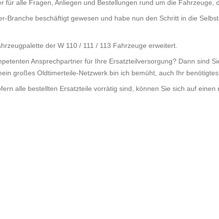
er für alle Fragen, Anliegen und Bestellungen rund um die Fahrzeuge, 
er-Branche beschäftigt gewesen und habe nun den Schritt in die Selbst
rzeugpalette der W 110 / 111 / 113 Fahrzeuge erweitert.
petenten Ansprechpartner für Ihre Ersatzteilversorgung? Dann sind Sie 
ein großes Oldtimerteile-Netzwerk bin ich bemüht, auch Ihr benötigtes
ern alle bestellten Ersatzteile vorrätig sind, können Sie sich auf eine