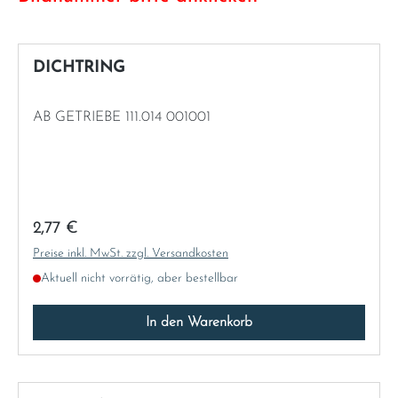
Italia
DICHTRING
Latvia
AB GETRIEBE 111.014 001001
Lithuania
Luxembourg
Macedonia
Regulärer Preis:
2,77 €
Preise inkl. MwSt. zzgl. Versandkosten
Malta
Aktuell nicht vorrätig, aber bestellbar
Montenegro
In den Warenkorb
Netherlands