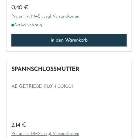
Regulärer Preis:
0,40 €
Preise inkl. MwSt. zzgl. Versandkosten
Artikel vorrätig
In den Warenkorb
SPANNSCHLOSSMUTTER
AB GETRIEBE 111.014 001001
Regulärer Preis:
2,14 €
Preise inkl. MwSt. zzgl. Versandkosten