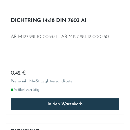
DICHTRING 14x18 DIN 7603 Al
AB M127.981-10-003351 - AB M127.981-12-000550
Regulärer Preis:
0,42 €
Preise inkl. MwSt. zzgl. Versandkosten
Artikel vorrätig
In den Warenkorb