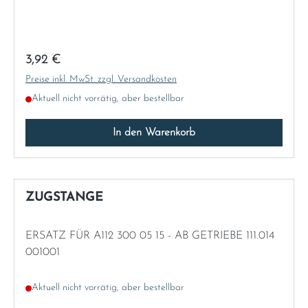
Regulärer Preis:
3,92 €
Preise inkl. MwSt. zzgl. Versandkosten
Aktuell nicht vorrätig, aber bestellbar
In den Warenkorb
ZUGSTANGE
ERSATZ FÜR A112 300 05 15 - AB GETRIEBE 111.014
001001
Aktuell nicht vorrätig, aber bestellbar