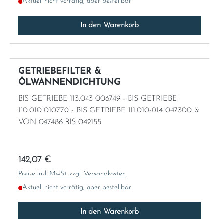
Aktuell nicht vorrätig, aber bestellbar
In den Warenkorb
GETRIEBEFILTER &
ÖLWANNENDICHTUNG
BIS GETRIEBE 113.043 006749 - BIS GETRIEBE
110.010 010770 - BIS GETRIEBE 111.010-014 047300 &
VON 047486 BIS 049155
Regulärer Preis:
142,07 €
Preise inkl. MwSt. zzgl. Versandkosten
Aktuell nicht vorrätig, aber bestellbar
In den Warenkorb