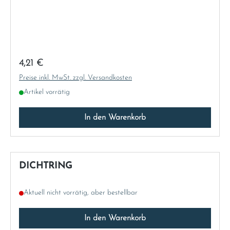
Sweden
United Kingdom
Regulärer Preis:
4,21 €
Preise inkl. MwSt. zzgl. Versandkosten
Artikel vorrätig
In den Warenkorb
DICHTRING
Aktuell nicht vorrätig, aber bestellbar
In den Warenkorb