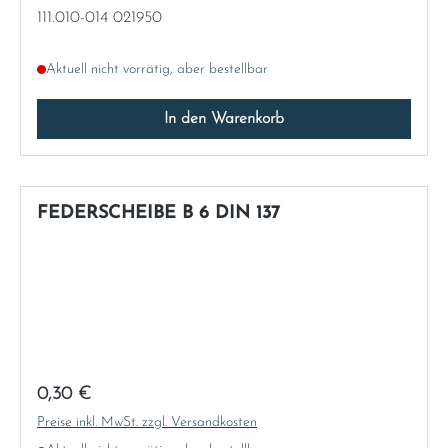
111.010-014 021950
Aktuell nicht vorrätig, aber bestellbar
In den Warenkorb
FEDERSCHEIBE B 6 DIN 137
Regulärer Preis:
0,30 €
Preise inkl. MwSt. zzgl. Versandkosten