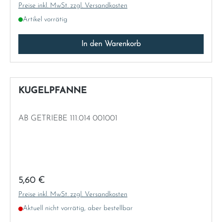
Preise inkl. MwSt. zzgl. Versandkosten
Artikel vorrätig
In den Warenkorb
KUGELPFANNE
AB GETRIEBE 111.014 001001
Regulärer Preis:
5,60 €
Preise inkl. MwSt. zzgl. Versandkosten
Aktuell nicht vorrätig, aber bestellbar