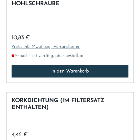
HOHLSCHRAUBE
Regulärer Preis:
10,83 €
Preise inkl. MwSt. zzgl. Versandkosten
Aktuell nicht vorrätig, aber bestellbar
In den Warenkorb
KORKDICHTUNG (IM FILTERSATZ
ENTHALTEN)
Regulärer Preis:
4,46 €