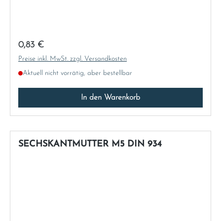
Regulärer Preis:
0,83 €
Preise inkl. MwSt. zzgl. Versandkosten
Aktuell nicht vorrätig, aber bestellbar
In den Warenkorb
SECHSKANTMUTTER M5 DIN 934