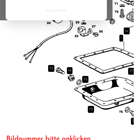
Cyprus
×
Jetzt nicht
Czech Republic
1a
Denmark
1
Estonia
Finland
75
14
77
76
France
Greece
72
Hungary
73
Ireland
Bildnummer bitte anklicken