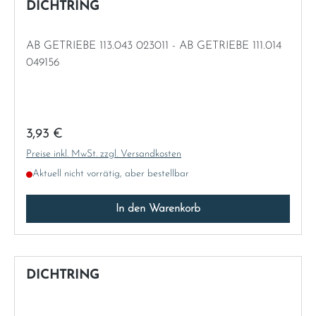
DICHTRING
Norway
AB GETRIEBE 113.043 023011 - AB GETRIEBE 111.014
Österreich
049156
Poland
Portugal
Regulärer Preis:
3,93 €
Preise inkl. MwSt. zzgl. Versandkosten
Romania
Aktuell nicht vorrätig, aber bestellbar
Schweiz
In den Warenkorb
Slovakia
Slovenia
DICHTRING
Spain