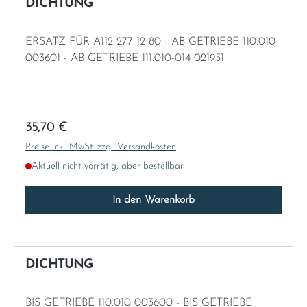
DICHTUNG
ERSATZ FÜR A112 277 12 80 - AB GETRIEBE 110.010
003601 - AB GETRIEBE 111.010-014 021951
Regulärer Preis:
35,70 €
Preise inkl. MwSt. zzgl. Versandkosten
Aktuell nicht vorrätig, aber bestellbar
In den Warenkorb
DICHTUNG
BIS GETRIEBE 110.010 003600 - BIS GETRIEBE