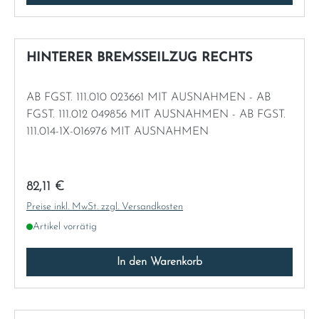
HINTERER BREMSSEILZUG RECHTS
AB FGST. 111.010 023661 MIT AUSNAHMEN - AB
FGST. 111.012 049856 MIT AUSNAHMEN - AB FGST.
111.014-1X-016976 MIT AUSNAHMEN
Regulärer Preis:
82,11 €
Preise inkl. MwSt. zzgl. Versandkosten
Artikel vorrätig
In den Warenkorb