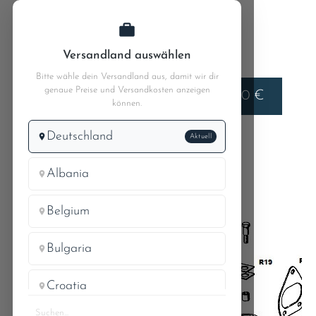
Zum Hauptinhalt springen
Versandland auswählen
Bitte wähle dein Versandland aus, damit wir dir
genaue Preise und Versandkosten anzeigen
Liefern nach
0,00 €
Deutschland
können.
Deutschland
Aktuell
MB W110
MB 190c 110.010
42.9 Feststellbremse Bild 2
Albania
Belgium
R21
Bulgaria
Croatia
R20