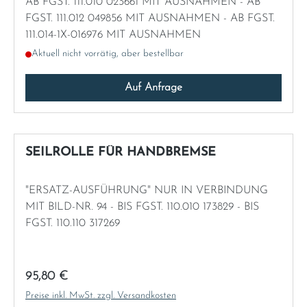
AB FGST. 111.010 023661 MIT AUSNAHMEN - AB
FGST. 111.012 049856 MIT AUSNAHMEN - AB FGST.
111.014-1X-016976 MIT AUSNAHMEN
Aktuell nicht vorrätig, aber bestellbar
Auf Anfrage
SEILROLLE FÜR HANDBREMSE
"ERSATZ-AUSFÜHRUNG" NUR IN VERBINDUNG
MIT BILD-NR. 94 - BIS FGST. 110.010 173829 - BIS
FGST. 110.110 317269
Regulärer Preis:
95,80 €
Preise inkl. MwSt. zzgl. Versandkosten