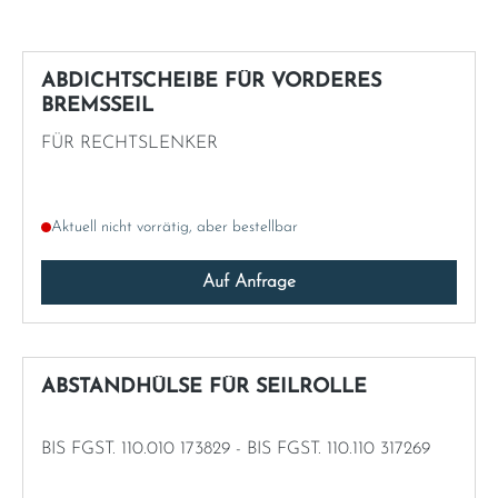
Italia
ABDICHTSCHEIBE FÜR VORDERES
Latvia
BREMSSEIL
FÜR RECHTSLENKER
Lithuania
Luxembourg
Aktuell nicht vorrätig, aber bestellbar
Macedonia
Auf Anfrage
Malta
ABSTANDHÜLSE FÜR SEILROLLE
Montenegro
BIS FGST. 110.010 173829 - BIS FGST. 110.110 317269
Netherlands