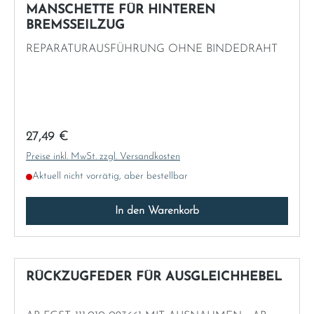
MANSCHETTE FÜR HINTEREN
BREMSSEILZUG
REPARATURAUSFÜHRUNG OHNE BINDEDRAHT
Regulärer Preis:
27,49 €
Preise inkl. MwSt. zzgl. Versandkosten
Aktuell nicht vorrätig, aber bestellbar
In den Warenkorb
RÜCKZUGFEDER FÜR AUSGLEICHHEBEL