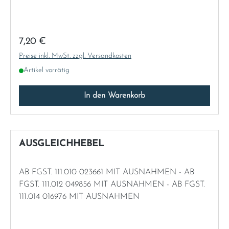
Norway
Österreich
Regulärer Preis:
7,20 €
Preise inkl. MwSt. zzgl. Versandkosten
Poland
Artikel vorrätig
Portugal
In den Warenkorb
Romania
Schweiz
AUSGLEICHHEBEL
Slovakia
AB FGST. 111.010 023661 MIT AUSNAHMEN - AB
FGST. 111.012 049856 MIT AUSNAHMEN - AB FGST.
Slovenia
111.014 016976 MIT AUSNAHMEN
Spain