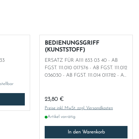
BEDIENUNGSGRIFF
(KUNSTSTOFF)
33
ERSATZ FÜR A111 833 03 40 - AB
FGST. 111.010 017576 - AB FGST. 111.012
036030 - AB FGST. 111.014 011782 - AB
FGST. 110.010 190318 MIT
stellbar
AUSNAHMEN - AB FGST. 110.110
358854 MIT AUSNAHMEN
Regulärer Preis:
23,80 €
Preise inkl. MwSt. zzgl. Versandkosten
Artikel vorrätig
In den Warenkorb