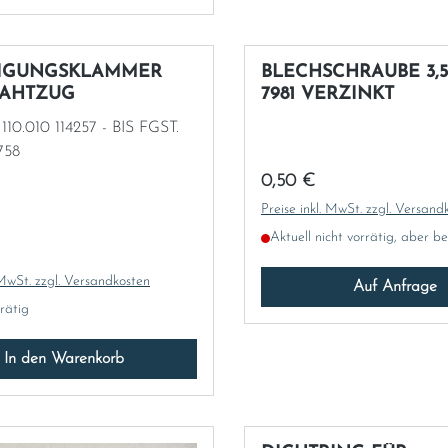
TIGUNGSKLAMMER
BLECHSCHRAUBE 3,5
RAHTZUG
7981 VERZINKT
4257 - BIS FGST.
 191758
Regulärer Preis:
0,50 €
Preise inkl. MwSt. zzgl. Versand
Aktuell nicht vorrätig, aber be
 Preis:
 MwSt. zzgl. Versandkosten
Auf Anfrage
rrätig
In den Warenkorb