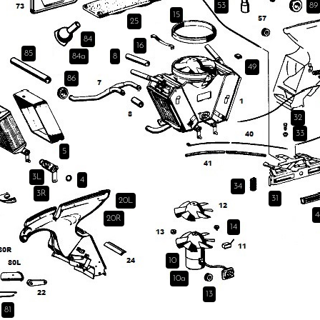
53
89
15
25
84
16
85
84a
8
49
86
32
33
5
3L
4
34
3R
31
20L
4
20R
14
10
10a
13
81