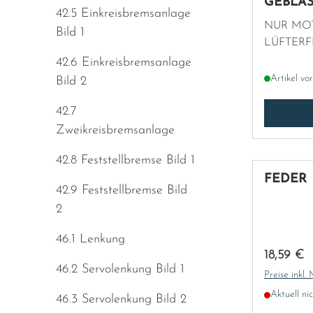
GEBLÄ
42.5 Einkreisbremsanlage
NUR MO
Bild 1
LÜFTER
42.6 Einkreisbremsanlage
Artikel vo
Bild 2
42.7
Zweikreisbremsanlage
42.8 Feststellbremse Bild 1
FEDER
42.9 Feststellbremse Bild
2
46.1 Lenkung
Regulärer
18,59 €
46.2 Servolenkung Bild 1
Preise inkl.
Aktuell ni
46.3 Servolenkung Bild 2