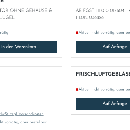
SE
TOR OHNE GEHÄUSE &
AB FGST. 111.010 017604 - AB FGST.
FLÜGEL
111.012 036826
rrätig
Aktuell nicht vorrätig, aber be
In den Warenkorb
Auf Anfrage
FRISCHLUFTGEBLÄS
Aktuell nicht vorrätig, aber be
Auf Anfrage
 Preis:
 MwSt. zzgl. Versandkosten
cht vorrätig, aber bestellbar