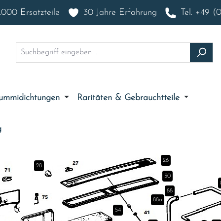
000 Ersatzteile
30 Jahre Erfahrung
Tel. +49 (
ummidichtungen
Raritäten & Gebrauchtteile
g
26
28
30
88
88a
54