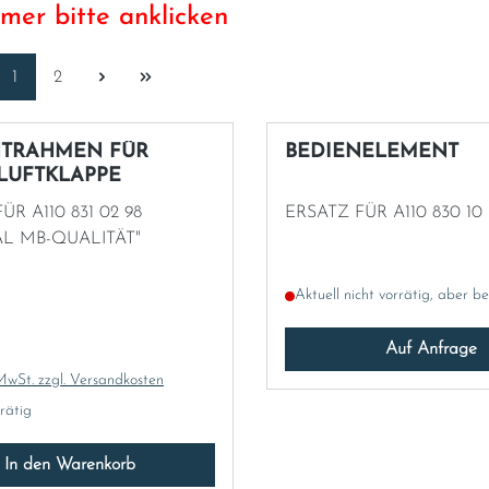
mer bitte anklicken
Seite
Seite
1
2
HTRAHMEN FÜR
BEDIENELEMENT
LUFTKLAPPE
ÜR A110 831 02 98
ERSATZ FÜR A110 830 10 
AL MB-QUALITÄT"
Aktuell nicht vorrätig, aber be
 Preis:
Auf Anfrage
 MwSt. zzgl. Versandkosten
rrätig
In den Warenkorb