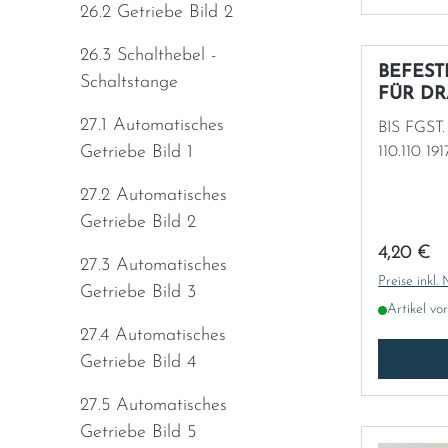
26.2 Getriebe Bild 2
Norway
26.3 Schalthebel -
Österreich
BEFES
Schaltstange
FÜR D
Poland
27.1 Automatisches
BIS FGST. 110.010 11
Getriebe Bild 1
110.110
Portugal
27.2 Automatisches
Getriebe Bild 2
Romania
Regulärer
4,20 €
27.3 Automatisches
Schweiz
Preise inkl.
Getriebe Bild 3
Artikel vo
Slovakia
27.4 Automatisches
Getriebe Bild 4
Slovenia
27.5 Automatisches
Getriebe Bild 5
Spain