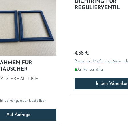
DICHTRING FÜR
REGULIERVENTIL
Regulärer Preis:
4,38 €
Preise inkl. MwSt. zzgl. Versand
RAHMEN FÜR
TAUSCHER
Artikel vorrätig
SATZ ERHÄLTLICH
In den Warenkor
cht vorrätig, aber bestellbar
Auf Anfrage