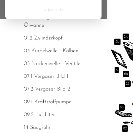
Cyprus
MB 220b 111.010
×
Jetzt nicht
01.1 Motorgehäuse -
Czech Republic
Ölwanne
Denmark
2R
01.2 Zylinderkopf
2L
Estonia
03 Kurbelwelle - Kolben
05 Nockenwelle - Ventile
Finland
6
6a
07.1 Vergaser Bild 1
France
23
07.2 Vergaser Bild 2
Greece
09.1 Kraftstoffpumpe
83
Hungary
09.2 Luftfilter
14 Saugrohr -
Ireland
82