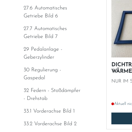
27.6 Automatisches
Sweden
Getriebe Bild 6
United Kingdom
27.7 Automatisches
Getriebe Bild 7
29 Pedalanlage -
Geberzylinder
DICHT
30 Regulierung -
WÄRME
Gaspedal
NUR IM 
32 Federn - Stoßdämpfer
- Drehstab
Aktuell ni
33.1 Vorderachse Bild 1
33.2 Vorderachse Bild 2