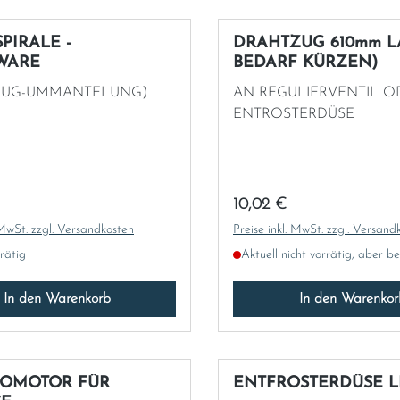
PIRALE -
DRAHTZUG 610mm L
WARE
BEDARF KÜRZEN)
ZUG-UMMANTELUNG)
AN REGULIERVENTIL O
ENTROSTERDÜSE
 Preis:
Regulärer Preis:
10,02 €
 MwSt. zzgl. Versandkosten
Preise inkl. MwSt. zzgl. Versand
rrätig
Aktuell nicht vorrätig, aber be
In den Warenkorb
In den Warenkor
ROMOTOR FÜR
ENTFROSTERDÜSE L