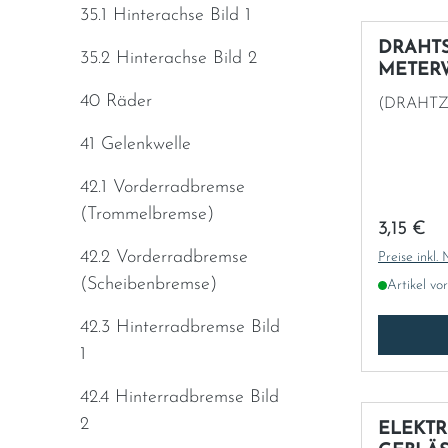
35.1 Hinterachse Bild 1
DRAHTS
35.2 Hinterachse Bild 2
METER
40 Räder
(DRAHT
41 Gelenkwelle
42.1 Vorderradbremse
(Trommelbremse)
Regulärer
3,15 €
42.2 Vorderradbremse
Preise inkl.
(Scheibenbremse)
Artikel vo
42.3 Hinterradbremse Bild
1
42.4 Hinterradbremse Bild
2
ELEKT