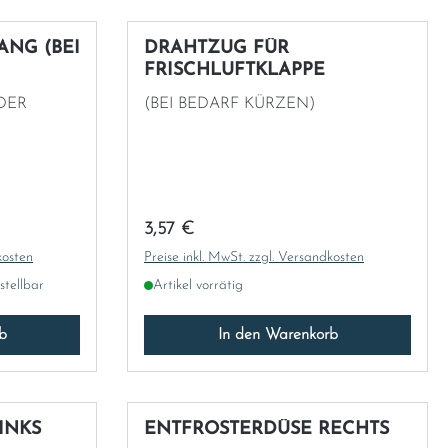
ANG (BEI
DRAHTZUG FÜR
FRISCHLUFTKLAPPE
DER
(BEI BEDARF KÜRZEN)
Regulärer Preis:
3,57 €
kosten
Preise inkl. MwSt. zzgl. Versandkosten
stellbar
Artikel vorrätig
b
In den Warenkorb
INKS
ENTFROSTERDÜSE RECHTS