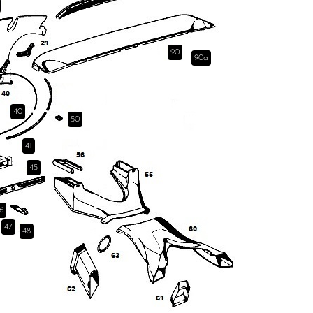
90
90a
40
50
41
45
6
47
48