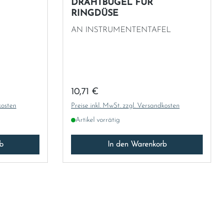
DRAHTBÜGEL FÜR
RINGDÜSE
AN INSTRUMENTENTAFEL
Regulärer Preis:
10,71 €
kosten
Preise inkl. MwSt. zzgl. Versandkosten
Artikel vorrätig
b
In den Warenkorb