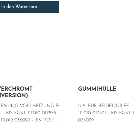
In den Warenkorb
 VERCHROMT
GUMMIHÜLLE
VERSION)
IENUNG VON HEIZUNG &
U.A. FÜR BEDIENGRIFF - 
S FGST. 111.010 017575 -
111.010 017575 - BIS FGST. 111.012
029 - BIS FGST.
036029
111.014 011781 - BIS FGST. 111.021 011486