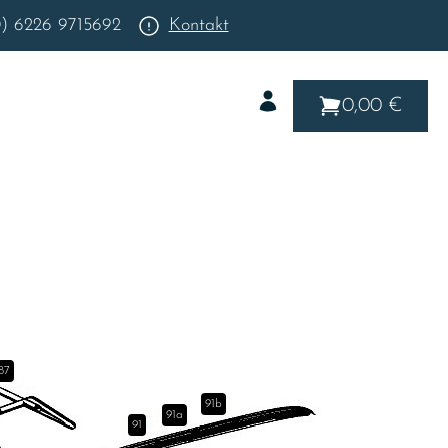
0) 6226 9715692
Kontakt
0,00 €
87
91b
91a
91