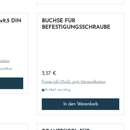
x9,5 DIN
BUCHSE FÜR
BEFESTIGUNGSSCHRAUBE
kosten
stellbar
Regulärer Preis:
3,57 €
Preise inkl. MwSt. zzgl. Versandkosten
Artikel vorrätig
In den Warenkorb