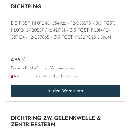
Norway
DICHTRING
Österreich
BIS FGST. 111.010-10-054922 / 12-055273 - BIS FGST.
111.012-10-120557 / 12-121751 - BIS FGST. 111.014-10-
Poland
057134 / 12-057865 - BIS FGST. 111.021/023 058641
Portugal
Regulärer Preis:
4,86 €
Romania
Preise inkl. MwSt. zzgl. Versandkosten
Aktuell nicht vorrätig, aber bestellbar
Schweiz
In den Warenkorb
Slovakia
Slovenia
DICHTRING ZW. GELENKWELLE &
ZENTRIERSTERN
Spain