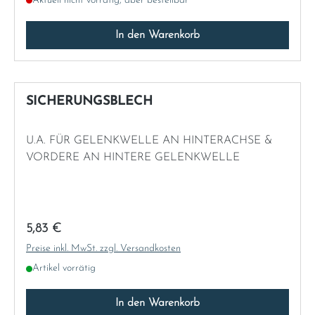
Aktuell nicht vorrätig, aber bestellbar
In den Warenkorb
SICHERUNGSBLECH
U.A. FÜR GELENKWELLE AN HINTERACHSE &
VORDERE AN HINTERE GELENKWELLE
Regulärer Preis:
5,83 €
Preise inkl. MwSt. zzgl. Versandkosten
Artikel vorrätig
In den Warenkorb