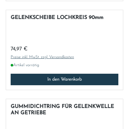
GELENKSCHEIBE LOCHKREIS 90mm
Regulärer Preis:
74,97 €
Preise inkl. MwSt. zzgl. Versandkosten
Artikel vorrätig
In den Warenkorb
GUMMIDICHTRING FÜR GELENKWELLE
AN GETRIEBE