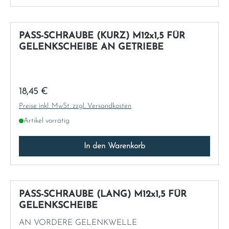
PASS-SCHRAUBE (KURZ) M12x1,5 FÜR
GELENKSCHEIBE AN GETRIEBE
Regulärer Preis:
18,45 €
Preise inkl. MwSt. zzgl. Versandkosten
Artikel vorrätig
In den Warenkorb
PASS-SCHRAUBE (LANG) M12x1,5 FÜR
GELENKSCHEIBE
AN VORDERE GELENKWELLE