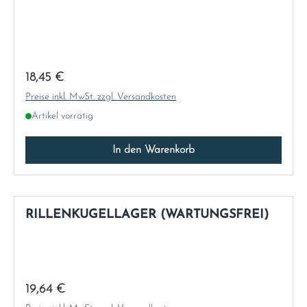
Regulärer Preis:
18,45 €
Preise inkl. MwSt. zzgl. Versandkosten
Artikel vorrätig
In den Warenkorb
RILLENKUGELLAGER (WARTUNGSFREI)
Regulärer Preis:
19,64 €