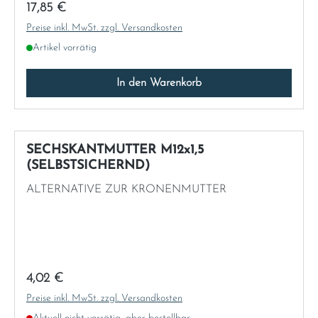
Regulärer Preis:
17,85 €
Preise inkl. MwSt. zzgl. Versandkosten
Artikel vorrätig
In den Warenkorb
SECHSKANTMUTTER M12x1,5
(SELBSTSICHERND)
ALTERNATIVE ZUR KRONENMUTTER
Regulärer Preis:
4,02 €
Preise inkl. MwSt. zzgl. Versandkosten