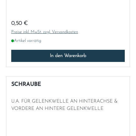
Regulärer Preis:
0,50 €
Preise inkl. MwSt. zzgl. Versandkosten
Artikel vorrätig
In den Warenkorb
SCHRAUBE
U.A. FÜR GELENKWELLE AN HINTERACHSE &
VORDERE AN HINTERE GELENKWELLE