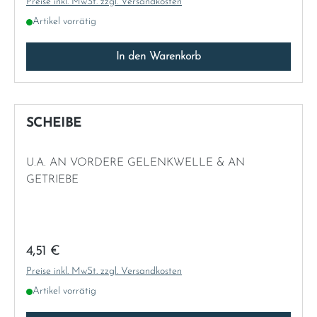
Preise inkl. MwSt. zzgl. Versandkosten
Artikel vorrätig
In den Warenkorb
SCHEIBE
U.A. AN VORDERE GELENKWELLE & AN
GETRIEBE
Regulärer Preis:
4,51 €
Preise inkl. MwSt. zzgl. Versandkosten
Artikel vorrätig