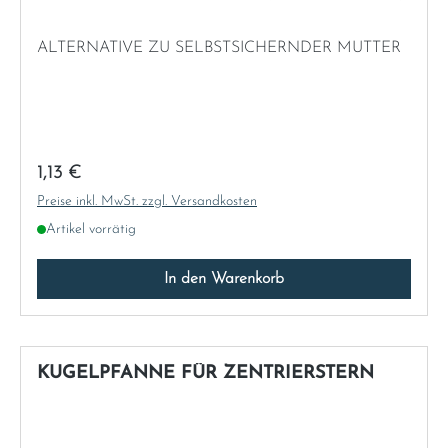
ALTERNATIVE ZU SELBSTSICHERNDER MUTTER
Regulärer Preis:
1,13 €
Preise inkl. MwSt. zzgl. Versandkosten
Artikel vorrätig
In den Warenkorb
KUGELPFANNE FÜR ZENTRIERSTERN