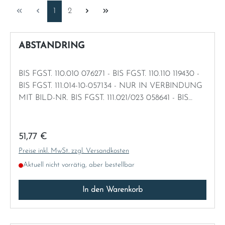
Seite
Seite
1
2
Italia
ABSTANDRING
Latvia
Lithuania
BIS FGST. 110.010 076271 - BIS FGST. 110.110 119430 -
BIS FGST. 111.014-10-057134 - NUR IN VERBINDUNG
MIT BILD-NR. BIS FGST. 111.021/023 058641 - BIS
Luxembourg
FGST. 111.010-10-054922 / 12-055273 - BIS FGST.
111.012-10-120557 / 12-121751
Macedonia
Regulärer Preis:
51,77 €
Preise inkl. MwSt. zzgl. Versandkosten
Malta
Aktuell nicht vorrätig, aber bestellbar
Montenegro
In den Warenkorb
Netherlands