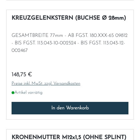
KREUZGELENKSTERN (BUCHSE Ø 28mm)
GESAMTBREITE 77mm - AB FGST. 180.XXX-65 09812
- BIS FGST. 113.043-10-002524 - BIS FGST. 113.043-12-
002467
Regulärer Preis:
148,75 €
Preise inkl. MwSt. zzgl. Versandkosten
Artikel vorrätig
In den Warenkorb
KRONENMUTTER M12x1,5 (OHNE SPLINT)