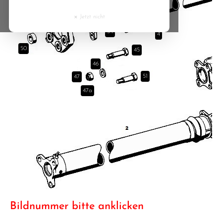
35
Cyprus
42
×
Jetzt nicht
Czech Republic
34
4
50
45
Denmark
46
51
47
Estonia
47a
Finland
France
Greece
Hungary
Bildnummer bitte anklicken
Ireland