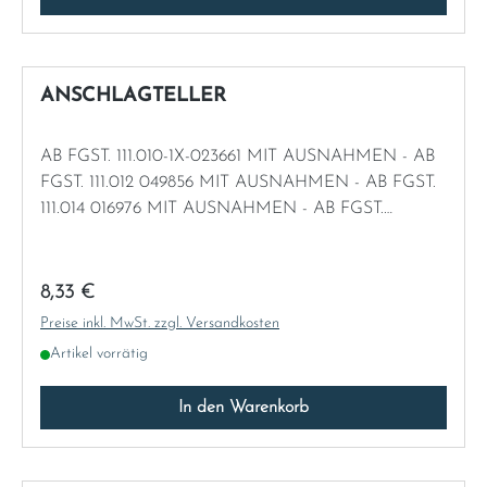
Norway
Österreich
ANSCHLAGTELLER
Poland
AB FGST. 111.010-1X-023661 MIT AUSNAHMEN - AB
FGST. 111.012 049856 MIT AUSNAHMEN - AB FGST.
Portugal
111.014 016976 MIT AUSNAHMEN - AB FGST.
111.021/023 014849 MIT AUSNAHMEN
Romania
Regulärer Preis:
8,33 €
Schweiz
Preise inkl. MwSt. zzgl. Versandkosten
Artikel vorrätig
Slovakia
In den Warenkorb
Slovenia
Spain