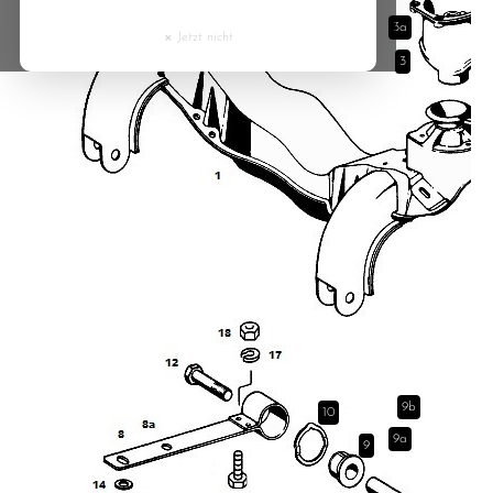
Cyprus
3a
×
Jetzt nicht
3
Czech Republic
Denmark
Estonia
Finland
France
Greece
9b
10
Hungary
9a
9
Ireland