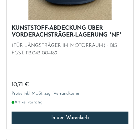
KUNSTSTOFF-ABDECKUNG ÜBER
VORDERACHSTRÄGER-LAGERUNG "NF"
(FÜR LÄNGSTRÄGER IM MOTORRAUM) - BIS
FGST. 113.043 004189
Regulärer Preis:
10,71 €
Preise inkl. MwSt. zzgl. Versandkosten
Artikel vorrätig
In den Warenkorb