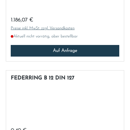
Regulärer Preis:
1.186,07 €
Preise inkl. MwSt. zzgl. Versandkosten
Aktuell nicht vorrätig, aber bestellbar
Auf Anfrage
FEDERRING B 12 DIN 127