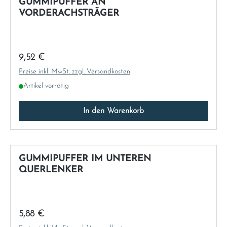
GUMMIPUFFER AN
VORDERACHSTRÄGER
Regulärer Preis:
9,52 €
Preise inkl. MwSt. zzgl. Versandkosten
Artikel vorrätig
In den Warenkorb
GUMMIPUFFER IM UNTEREN
QUERLENKER
Regulärer Preis:
5,88 €