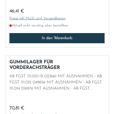
ABSTANDSROHREN)
Regulärer Preis:
46,41 €
Preise inkl. MwSt. zzgl. Versandkosten
Aktuell nicht vorrätig, aber bestellbar
In den Warenkorb
GUMMILAGER FÜR
VORDERACHSTRÄGER
AB FGST. 111.010-1X-023661 MIT AUSNAHMEN - AB
FGST. 111.012 049856 MIT AUSNAHMEN - AB FGST.
111.014 016976 MIT AUSNAHMEN - AB FGST.
111.021/023 014849 MIT AUSNAHMEN
Regulärer Preis:
70,81 €