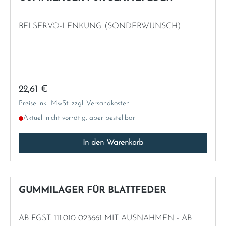
BEI SERVO-LENKUNG (SONDERWUNSCH)
Regulärer Preis:
22,61 €
Preise inkl. MwSt. zzgl. Versandkosten
Aktuell nicht vorrätig, aber bestellbar
In den Warenkorb
GUMMILAGER FÜR BLATTFEDER
AB FGST. 111.010 023661 MIT AUSNAHMEN - AB