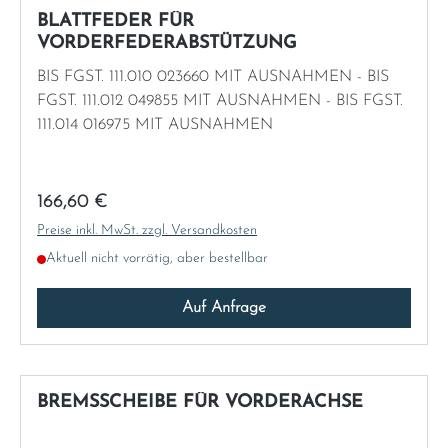
BLATTFEDER FÜR
VORDERFEDERABSTÜTZUNG
Sweden
BIS FGST. 111.010 023660 MIT AUSNAHMEN - BIS
United Kingdom
FGST. 111.012 049855 MIT AUSNAHMEN - BIS FGST.
111.014 016975 MIT AUSNAHMEN
Regulärer Preis:
166,60 €
Preise inkl. MwSt. zzgl. Versandkosten
Aktuell nicht vorrätig, aber bestellbar
Auf Anfrage
BREMSSCHEIBE FÜR VORDERACHSE