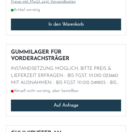
Preise inkl. MwSt. zzgl. Versandkosten
Artikel vorrätig
In den Warenkorb
GUMMILAGER FÜR
VORDERACHSTRÄGER
INSTANDSETZUNG MÖGLICH, BITTE PREIS &
LIEFERZEIT ERFRAGEN - BIS FGST. 111.010 023660
MIT AUSNAHMEN - BIS FGST. 111.012 049855 - BIS
FGST. 111.014 016975 MIT AUSNAHMEN - BIS FGST.
Aktuell nicht vorrätig, aber bestellbar
111.021/023 014848 MITAUSNAHMEN
Auf Anfrage