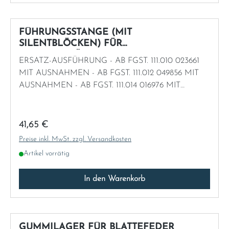
FÜHRUNGSSTANGE (MIT
SILENTBLÖCKEN) FÜR
SEITENABSTÜTZUNG
ERSATZ-AUSFÜHRUNG - AB FGST. 111.010 023661
MIT AUSNAHMEN - AB FGST. 111.012 049856 MIT
AUSNAHMEN - AB FGST. 111.014 016976 MIT
AUSNAHMEN
Regulärer Preis:
41,65 €
Preise inkl. MwSt. zzgl. Versandkosten
Artikel vorrätig
In den Warenkorb
GUMMILAGER FÜR BLATTEFEDER