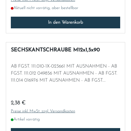
Aktuell nicht vorrätig, aber bestellbar
In den Warenkorb
SECHSKANTSCHRAUBE M12x1,5x90
AB FGST. 111.010-1X-023661 MIT AUSNAHMEN - AB
FGST. 111.012 049856 MIT AUSNAHMEN - AB FGST.
111.014 016976 MIT AUSNAHMEN - AB FGST.
111.021/023 014849 MIT AUSNAHMEN
Regulärer Preis:
2,38 €
Preise inkl. MwSt. zzgl. Versandkosten
Artikel vorrätig