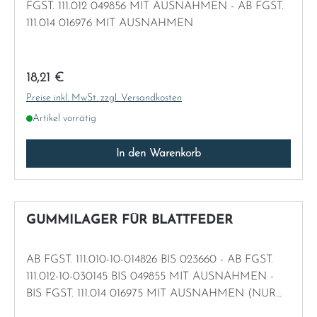
FGST. 111.012 049856 MIT AUSNAHMEN - AB FGST.
111.014 016976 MIT AUSNAHMEN
Regulärer Preis:
18,21 €
Preise inkl. MwSt. zzgl. Versandkosten
Artikel vorrätig
In den Warenkorb
GUMMILAGER FÜR BLATTFEDER
AB FGST. 111.010-10-014826 BIS 023660 - AB FGST.
111.012-10-030145 BIS 049855 MIT AUSNAHMEN -
BIS FGST. 111.014 016975 MIT AUSNAHMEN (NUR
IN VERBIDNUNG MIT ZWISCHENRINGEN &