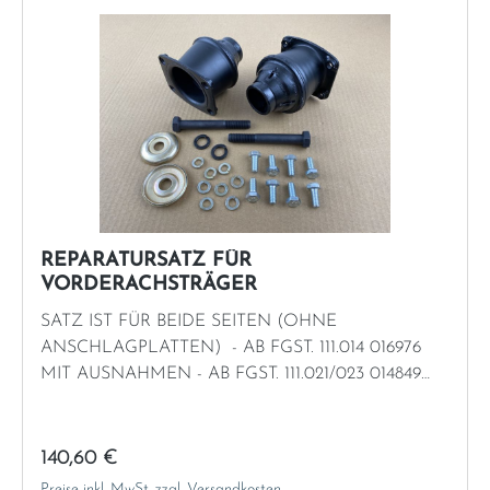
REPARATURSATZ FÜR
VORDERACHSTRÄGER
SATZ IST FÜR BEIDE SEITEN (OHNE
ANSCHLAGPLATTEN) - AB FGST. 111.014 016976
MIT AUSNAHMEN - AB FGST. 111.021/023 014849
MIT AUSNAHMEN
Regulärer Preis:
140,60 €
Preise inkl. MwSt. zzgl. Versandkosten