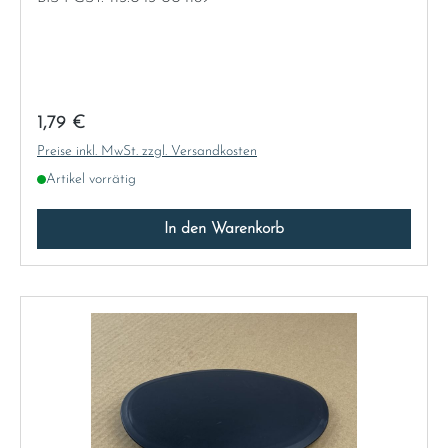
Regulärer Preis:
1,79 €
Preise inkl. MwSt. zzgl. Versandkosten
Artikel vorrätig
In den Warenkorb