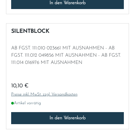
In den Warenkorb
SILENTBLOCK
AB FGST. 111.010 023661 MIT AUSNAHMEN - AB
FGST. 111.012 049856 MIT AUSNAHMEN - AB FGST.
111.014 016976 MIT AUSNAHMEN
Regulärer Preis:
10,10 €
Preise inkl. MwSt. zzgl. Versandkosten
Artikel vorrätig
In den Warenkorb