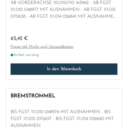
AB VORDERACHSE 110.010/110 163962 - AB FGST.
111.010 048977 MIT AUSNAHMEN - AB FGST. 111.012
070638 - AB FGST. 111.014 026841 MIT AUSNAHMEN
- AB FGST. 111.021/023 020116
Regulärer Preis:
65,45 €
Preise inkl. MwSt. zzgl. Versandkosten
Artikel vorrätig
In den Warenkorb
BREMSTROMMEL
BIS FGST. 111.010 048976 MIT AUSNAHMEN - BIS
FGST. 111.012 070637 - BIS FGST. 111.014 026840 MIT
AUSNAHMEN