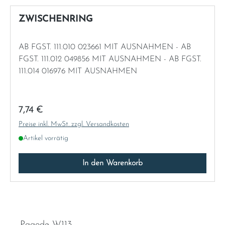
ZWISCHENRING
AB FGST. 111.010 023661 MIT AUSNAHMEN - AB
FGST. 111.012 049856 MIT AUSNAHMEN - AB FGST.
111.014 016976 MIT AUSNAHMEN
Regulärer Preis:
7,74 €
Preise inkl. MwSt. zzgl. Versandkosten
Artikel vorrätig
In den Warenkorb
Pagode W113