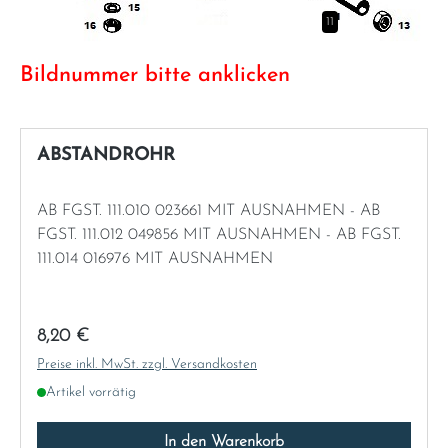
11
Italia
Bildnummer bitte anklicken
Latvia
Lithuania
ABSTANDROHR
Luxembourg
AB FGST. 111.010 023661 MIT AUSNAHMEN - AB
FGST. 111.012 049856 MIT AUSNAHMEN - AB FGST.
Macedonia
111.014 016976 MIT AUSNAHMEN
Malta
Regulärer Preis:
8,20 €
Montenegro
Preise inkl. MwSt. zzgl. Versandkosten
Artikel vorrätig
Netherlands
In den Warenkorb