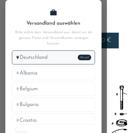
Zum Hauptinhalt springen
Versandland auswählen
Bitte wähle dein Versandland aus, damit wir dir
genaue Preise und Versandkosten anzeigen
Liefern nach
0,00 €
Deutschland
können.
Deutschland
Aktuell
MB W111
MB 220SEb 111.014
33.1 Vorderachse Bild 1
Albania
Belgium
24
20
Bulgaria
19
25
Croatia