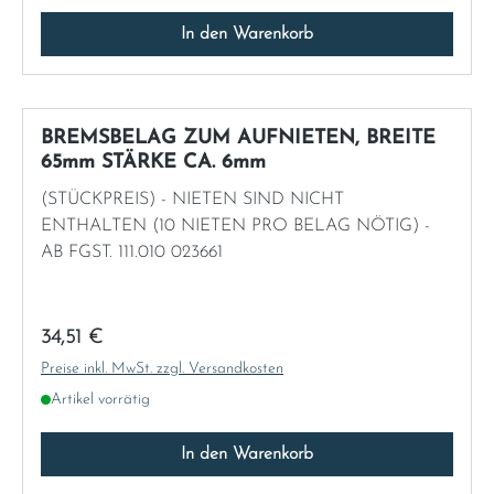
In den Warenkorb
BREMSBELAG ZUM AUFNIETEN, BREITE
65mm STÄRKE CA. 6mm
(STÜCKPREIS) - NIETEN SIND NICHT
ENTHALTEN (10 NIETEN PRO BELAG NÖTIG) -
AB FGST. 111.010 023661
Regulärer Preis:
34,51 €
Preise inkl. MwSt. zzgl. Versandkosten
Artikel vorrätig
In den Warenkorb