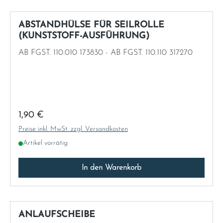
Norway
ABSTANDHÜLSE FÜR SEILROLLE
Österreich
(KUNSTSTOFF-AUSFÜHRUNG)
AB FGST. 110.010 173830 - AB FGST. 110.110 317270
Poland
Portugal
Romania
Regulärer Preis:
1,90 €
Preise inkl. MwSt. zzgl. Versandkosten
Schweiz
Artikel vorrätig
Slovakia
In den Warenkorb
Slovenia
ANLAUFSCHEIBE
Spain