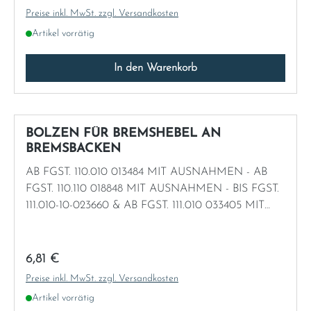
Preise inkl. MwSt. zzgl. Versandkosten
Artikel vorrätig
In den Warenkorb
BOLZEN FÜR BREMSHEBEL AN
BREMSBACKEN
AB FGST. 110.010 013484 MIT AUSNAHMEN - AB
FGST. 110.110 018848 MIT AUSNAHMEN - BIS FGST.
111.010-10-023660 & AB FGST. 111.010 033405 MIT
AUSNAHMEN - BIS FGST. 111.012 049855 & AB FGST.
111.012 070638 MIT AUSNAHMEN - AB FGST. 111.014
026841 - AB FGST. 111.021 026884
Regulärer Preis:
6,81 €
Preise inkl. MwSt. zzgl. Versandkosten
Artikel vorrätig