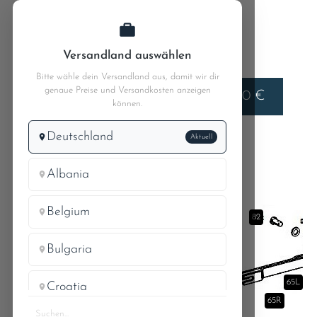
Zum Hauptinhalt springen
Versandland auswählen
Bitte wähle dein Versandland aus, damit wir dir
genaue Preise und Versandkosten anzeigen
Liefern nach
0,00 €
Deutschland
können.
Deutschland
Aktuell
MB W111
MB 220SEb 111.014
42.4 Hinterradbremse Bild 2
Albania
Belgium
82
Bulgaria
71a
70
65L
Croatia
65R
71