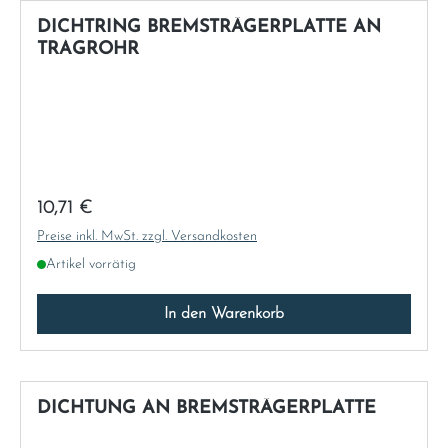
DICHTRING BREMSTRÄGERPLATTE AN
TRAGROHR
Regulärer Preis:
10,71 €
Preise inkl. MwSt. zzgl. Versandkosten
Artikel vorrätig
In den Warenkorb
DICHTUNG AN BREMSTRÄGERPLATTE