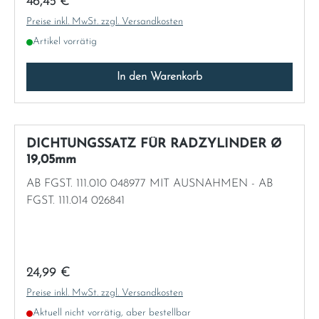
Regulärer Preis:
46,45 €
Preise inkl. MwSt. zzgl. Versandkosten
Artikel vorrätig
In den Warenkorb
DICHTUNGSSATZ FÜR RADZYLINDER Ø
19,05mm
AB FGST. 111.010 048977 MIT AUSNAHMEN - AB
FGST. 111.014 026841
Regulärer Preis:
24,99 €
Preise inkl. MwSt. zzgl. Versandkosten
Aktuell nicht vorrätig, aber bestellbar