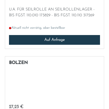
U.A. FÜR SEILROLLE AN SEILROLLENLAGER -
Sweden
BIS FGST. 110.010 173829 - BIS FGST. 110.110 317269
United Kingdom
Aktuell nicht vorrätig, aber bestellbar
Auf Anfrage
BOLZEN
Regulärer Preis:
27,23 €