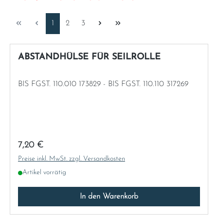
Italia
Seite
Seite
Seite
1
2
3
Latvia
ABSTANDHÜLSE FÜR SEILROLLE
Lithuania
BIS FGST. 110.010 173829 - BIS FGST. 110.110 317269
Luxembourg
Macedonia
Regulärer Preis:
7,20 €
Malta
Preise inkl. MwSt. zzgl. Versandkosten
Artikel vorrätig
Montenegro
In den Warenkorb
Netherlands