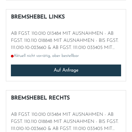
BREMSHEBEL LINKS
AB FGST. 110.010 013484 MIT AUSNAHMEN - AB
FGST. 110.110 018848 MIT AUSNAHMEN - BIS FGST.
111.010-10-023660 & AB FGST. 111.010 033405 MIT
AUSNAHMEN - BIS FGST. 111.012 049855 & AB FGST.
Aktuell nicht vorrätig, aber bestellbar
111.012 070638 MIT AUSNAHMEN - AB FGST. 111.014
026841 - AB FGST. 111.021 026884
Auf Anfrage
BREMSHEBEL RECHTS
AB FGST. 110.010 013484 MIT AUSNAHMEN - AB
FGST. 110.110 018848 MIT AUSNAHMEN - BIS FGST.
111.010-10-023660 & AB FGST. 111.010 033405 MIT