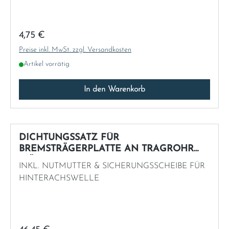
Regulärer Preis:
4,75 €
Preise inkl. MwSt. zzgl. Versandkosten
Artikel vorrätig
In den Warenkorb
DICHTUNGSSATZ FÜR
BREMSTRÄGERPLATTE AN TRAGROHR
(FÜR EINE SEITE)
INKL. NUTMUTTER & SICHERUNGSSCHEIBE FÜR
HINTERACHSWELLE