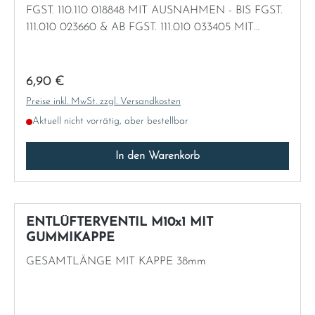
FGST. 110.110 018848 MIT AUSNAHMEN - BIS FGST.
111.010 023660 & AB FGST. 111.010 033405 MIT
AUSNAHMEN - BIS FGST. 111.012 049855 & AB FGST.
111.012 070638 MIT AUSNAHMEN - AB FGST. 111.014
026841 - AB FGST. 111.021 026884
Regulärer Preis:
6,90 €
Preise inkl. MwSt. zzgl. Versandkosten
Aktuell nicht vorrätig, aber bestellbar
In den Warenkorb
ENTLÜFTERVENTIL M10x1 MIT
GUMMIKAPPE
GESAMTLÄNGE MIT KAPPE 38mm