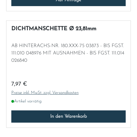
DICHTMANSCHETTE Ø 23,81mm
AB HINTERACHS-NR. 180.XXX-75 03873 - BIS FGST.
111.010 048976 MIT AUSNAHMEN - BIS FGST. 111.014
026840
Regulärer Preis:
7,97 €
Preise inkl. MwSt. zzgl. Versandkosten
Artikel vorrätig
In den Warenkorb