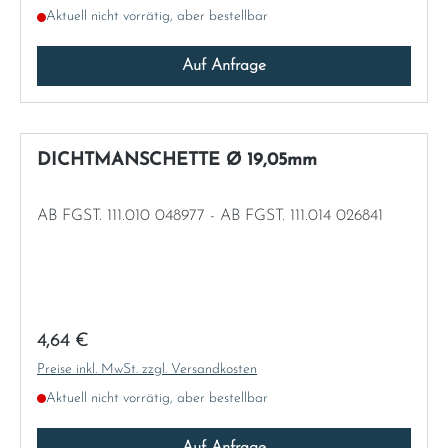
AUSNAHMEN - BIS FGST. 111.012 049855 & AB FGST.
Aktuell nicht vorrätig, aber bestellbar
111.012 070638 MIT AUSNAHMEN - AB FGST. 111.014
026841 - AB FGST. 111.021 026884
Auf Anfrage
DICHTMANSCHETTE Ø 19,05mm
AB FGST. 111.010 048977 - AB FGST. 111.014 026841
Regulärer Preis:
4,64 €
Preise inkl. MwSt. zzgl. Versandkosten
Aktuell nicht vorrätig, aber bestellbar
Auf Anfrage