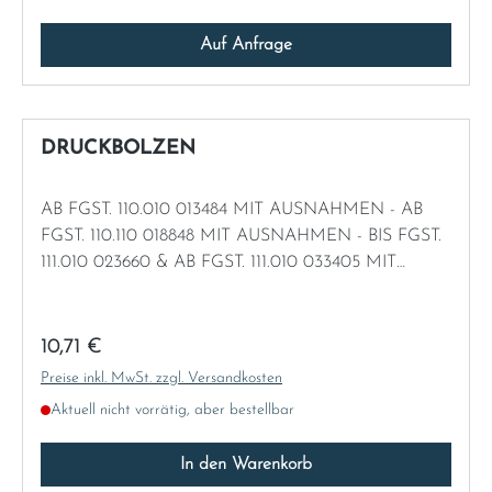
Auf Anfrage
DRUCKBOLZEN
AB FGST. 110.010 013484 MIT AUSNAHMEN - AB
FGST. 110.110 018848 MIT AUSNAHMEN - BIS FGST.
111.010 023660 & AB FGST. 111.010 033405 MIT
AUSNAHMEN - AB FGST. 111.012 070638 - AB FGST.
111.014 026841 - AB FGST. 111.021 026884
Regulärer Preis:
10,71 €
Preise inkl. MwSt. zzgl. Versandkosten
Aktuell nicht vorrätig, aber bestellbar
In den Warenkorb