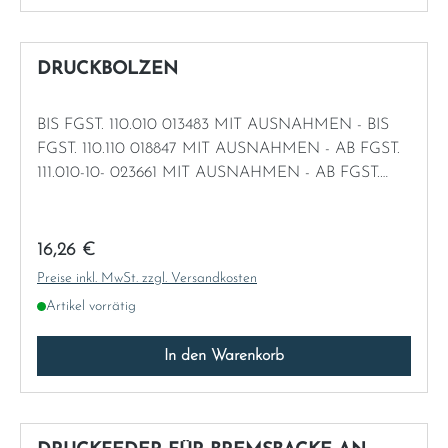
DRUCKBOLZEN
BIS FGST. 110.010 013483 MIT AUSNAHMEN - BIS
FGST. 110.110 018847 MIT AUSNAHMEN - AB FGST.
111.010-10- 023661 MIT AUSNAHMEN - AB FGST.
111.012 049856 BIS 070637 MIT AUSNAHMEN - BIS
FGST. 111.014 026840 - BIS FGST. 111.021 026883
Regulärer Preis:
16,26 €
Preise inkl. MwSt. zzgl. Versandkosten
Artikel vorrätig
In den Warenkorb