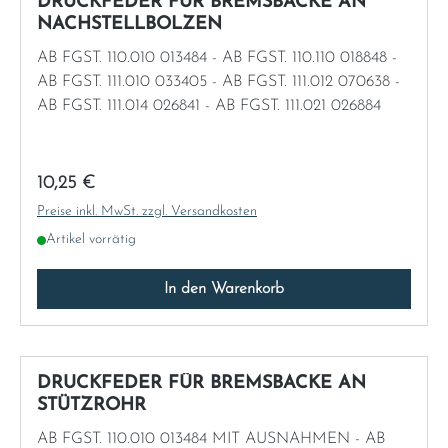
DRUCKFEDER FÜR BREMSBACKE AN
NACHSTELLBOLZEN
AB FGST. 110.010 013484 - AB FGST. 110.110 018848 -
AB FGST. 111.010 033405 - AB FGST. 111.012 070638 -
AB FGST. 111.014 026841 - AB FGST. 111.021 026884
Regulärer Preis:
10,25 €
Preise inkl. MwSt. zzgl. Versandkosten
Artikel vorrätig
In den Warenkorb
DRUCKFEDER FÜR BREMSBACKE AN
STÜTZROHR
AB FGST. 110.010 013484 MIT AUSNAHMEN - AB