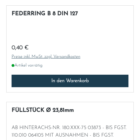
FEDERRING B 8 DIN 127
Regulärer Preis:
0,40 €
Preise inkl. MwSt. zzgl. Versandkosten
Artikel vorrätig
In den Warenkorb
FÜLLSTÜCK Ø 23,81mm
AB HINTERACHS-NR. 180.XXX-75 03873 - BIS FGST.
110.010 064105 MIT AUSNAHMEN - BIS FGST.