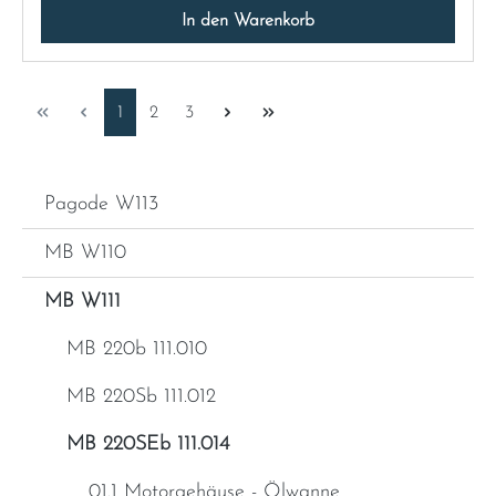
In den Warenkorb
Seite
Seite
Seite
1
2
3
Pagode W113
MB W110
MB W111
MB 220b 111.010
MB 220Sb 111.012
MB 220SEb 111.014
01.1 Motorgehäuse - Ölwanne