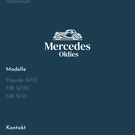
Impressum
Modelle
Pagode W113
MB W110
MB W111
Kontakt