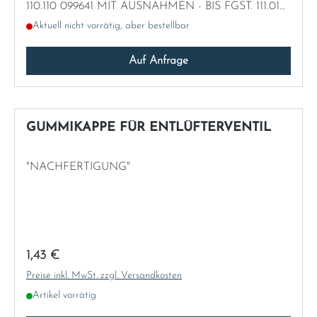
110.110 099641 MIT AUSNAHMEN - BIS FGST. 111.010
048976 MIT AUSNAHMEN - BIS FGST. 111.014
Aktuell nicht vorrätig, aber bestellbar
026840
Auf Anfrage
GUMMIKAPPE FÜR ENTLÜFTERVENTIL
"NACHFERTIGUNG"
Regulärer Preis:
1,43 €
Preise inkl. MwSt. zzgl. Versandkosten
Artikel vorrätig