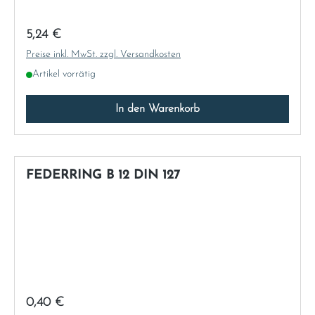
Regulärer Preis:
5,24 €
Preise inkl. MwSt. zzgl. Versandkosten
Artikel vorrätig
In den Warenkorb
FEDERRING B 12 DIN 127
Regulärer Preis:
0,40 €