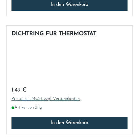
In den Warenkorb
DICHTRING FÜR THERMOSTAT
Regulärer Preis:
1,49 €
Preise inkl. MwSt. zzgl. Versandkosten
Artikel vorrätig
In den Warenkorb