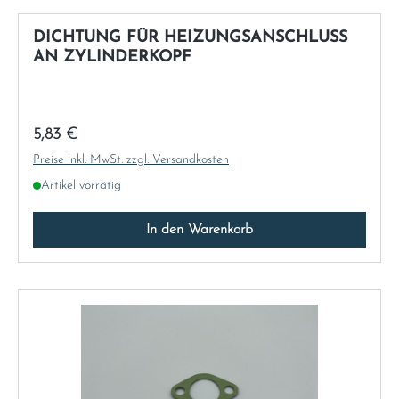
DICHTUNG FÜR HEIZUNGSANSCHLUSS
AN ZYLINDERKOPF
Regulärer Preis:
5,83 €
Preise inkl. MwSt. zzgl. Versandkosten
Artikel vorrätig
In den Warenkorb