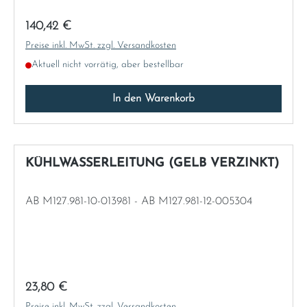
Regulärer Preis:
140,42 €
Preise inkl. MwSt. zzgl. Versandkosten
Aktuell nicht vorrätig, aber bestellbar
In den Warenkorb
KÜHLWASSERLEITUNG (GELB VERZINKT)
AB M127.981-10-013981 - AB M127.981-12-005304
Regulärer Preis:
23,80 €
Preise inkl. MwSt. zzgl. Versandkosten