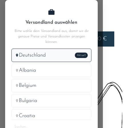
Zum Hauptinhalt springen
Versandland auswählen
Bitte wähle dein Versandland aus, damit wir dir
genaue Preise und Versandkosten anzeigen
Liefern nach
0,00 €
Deutschland
können.
Deutschland
Aktuell
Pagode W113
MB 230SL 113.042
20 Wasserpumpe - Thermostat
Albania
Belgium
Bulgaria
Croatia
296