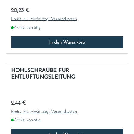
Regulärer Preis:
20,23 €
Preise inkl. MwSt. zzgl. Versandkosten
Artikel vorrätig
In den Warenkorb
HOHLSCHRAUBE FÜR
ENTLÜFTUNGSLEITUNG
Regulärer Preis:
2,44 €
Preise inkl. MwSt. zzgl. Versandkosten
Artikel vorrätig