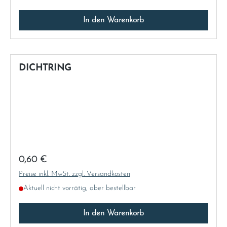
Norway
In den Warenkorb
Österreich
Poland
DICHTRING
Portugal
Romania
Schweiz
Regulärer Preis:
0,60 €
Slovakia
Preise inkl. MwSt. zzgl. Versandkosten
Aktuell nicht vorrätig, aber bestellbar
Slovenia
In den Warenkorb
Spain