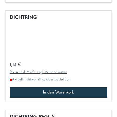
Sweden
DICHTRING
United Kingdom
Regulärer Preis:
1,13 €
Preise inkl. MwSt. zzgl. Versandkosten
Aktuell nicht vorrätig, aber bestellbar
In den Warenkorb