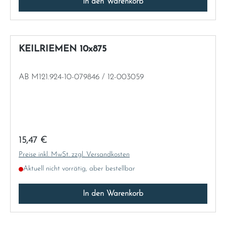
In den Warenkorb
KEILRIEMEN 10x875
AB M121.924-10-079846 / 12-003059
Regulärer Preis:
15,47 €
Preise inkl. MwSt. zzgl. Versandkosten
Aktuell nicht vorrätig, aber bestellbar
In den Warenkorb