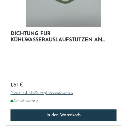
DICHTUNG FÜR
KÜHLWASSERAUSLAUFSTUTZEN AN
ZYLINDERKOPF
Regulärer Preis:
1,61 €
Preise inkl. MwSt. zzgl. Versandkosten
Artikel vorrätig
In den Warenkorb