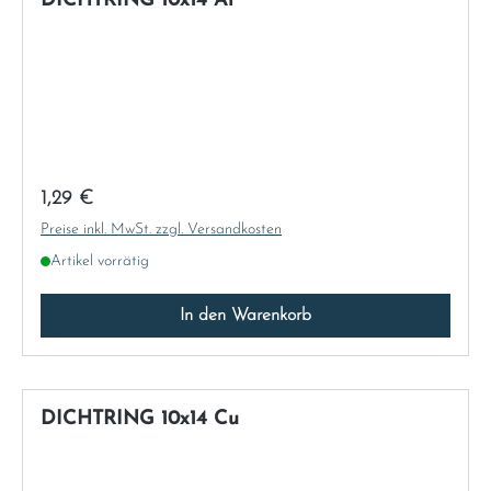
DICHTRING 10x14 Al
Regulärer Preis:
1,29 €
Preise inkl. MwSt. zzgl. Versandkosten
Artikel vorrätig
In den Warenkorb
DICHTRING 10x14 Cu