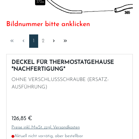
372a
Italia
Bildnummer bitte anklicken
Latvia
Seite
Seite
1
2
Lithuania
Luxembourg
DECKEL FÜR THERMOSTATGEHÄUSE
"NACHFERTIGUNG"
Macedonia
OHNE VERSCHLUSSSCHRAUBE (ERSATZ-
AUSFÜHRUNG)
Malta
Montenegro
Regulärer Preis:
126,85 €
Netherlands
Preise inkl. MwSt. zzgl. Versandkosten
Aktuell nicht vorrätig, aber bestellbar