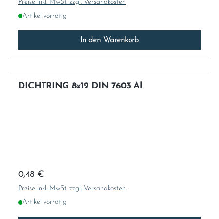
Preise inkl. MwSt. zzgl. Versandkosten
Artikel vorrätig
In den Warenkorb
DICHTRING 8x12 DIN 7603 Al
Regulärer Preis:
0,48 €
Preise inkl. MwSt. zzgl. Versandkosten
Artikel vorrätig