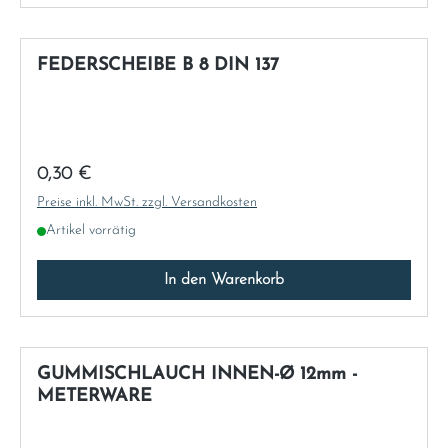
FEDERSCHEIBE B 8 DIN 137
Regulärer Preis:
0,30 €
Preise inkl. MwSt. zzgl. Versandkosten
Artikel vorrätig
In den Warenkorb
GUMMISCHLAUCH INNEN-Ø 12mm -
METERWARE