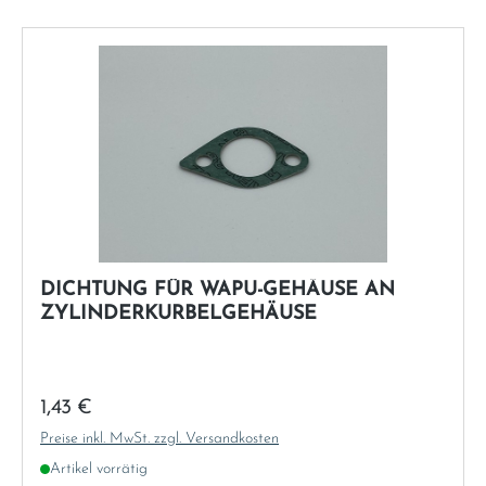
DICHTUNG FÜR WAPU-GEHÄUSE AN
ZYLINDERKURBELGEHÄUSE
Regulärer Preis:
1,43 €
Preise inkl. MwSt. zzgl. Versandkosten
Artikel vorrätig