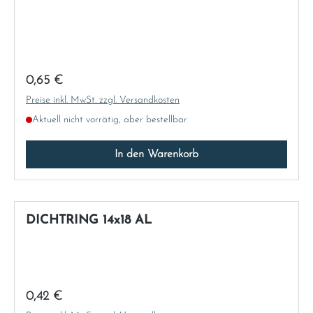
Regulärer Preis:
0,65 €
Preise inkl. MwSt. zzgl. Versandkosten
Aktuell nicht vorrätig, aber bestellbar
In den Warenkorb
DICHTRING 14x18 AL
Regulärer Preis:
0,42 €