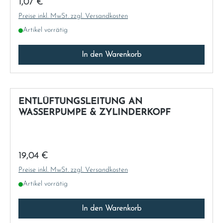
Regulärer Preis:
1,07 €
Preise inkl. MwSt. zzgl. Versandkosten
Artikel vorrätig
In den Warenkorb
ENTLÜFTUNGSLEITUNG AN
WASSERPUMPE & ZYLINDERKOPF
Regulärer Preis:
19,04 €
Preise inkl. MwSt. zzgl. Versandkosten
Artikel vorrätig
In den Warenkorb