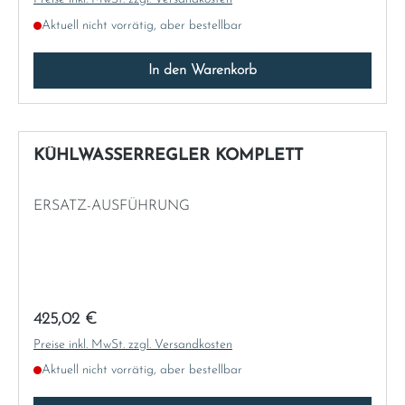
Aktuell nicht vorrätig, aber bestellbar
In den Warenkorb
KÜHLWASSERREGLER KOMPLETT
ERSATZ-AUSFÜHRUNG
Regulärer Preis:
425,02 €
Preise inkl. MwSt. zzgl. Versandkosten
Aktuell nicht vorrätig, aber bestellbar