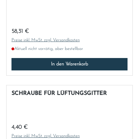
Regulärer Preis:
58,31 €
Preise inkl. MwSt. zzgl. Versandkosten
Aktuell nicht vorrätig, aber bestellbar
In den Warenkorb
SCHRAUBE FÜR LÜFTUNGSGITTER
Regulärer Preis:
4,40 €
Preise inkl. MwSt. zzgl. Versandkosten