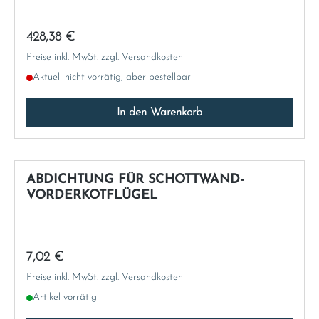
Norway
Regulärer Preis:
428,38 €
Österreich
Preise inkl. MwSt. zzgl. Versandkosten
Aktuell nicht vorrätig, aber bestellbar
Poland
In den Warenkorb
Portugal
Romania
ABDICHTUNG FÜR SCHOTTWAND-
VORDERKOTFLÜGEL
Schweiz
Slovakia
Regulärer Preis:
7,02 €
Slovenia
Preise inkl. MwSt. zzgl. Versandkosten
Artikel vorrätig
Spain