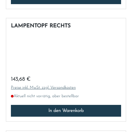
LAMPENTOPF RECHTS
Regulärer Preis:
143,68 €
Preise inkl. MwSt. zzgl. Versandkosten
Aktuell nicht vorrätig, aber bestellbar
In den Warenkorb