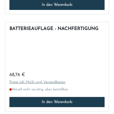
In den Warenkorb
Sweden
United Kingdom
BATTERIEAUFLAGE - NACHFERTIGUNG
Regulärer Preis:
68,76 €
Preise inkl. MwSt. zzgl. Versandkosten
Aktuell nicht vorrätig, aber bestellbar
In den Warenkorb