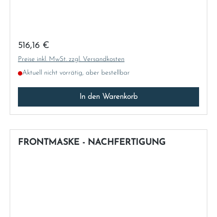
Regulärer Preis:
516,16 €
Preise inkl. MwSt. zzgl. Versandkosten
Aktuell nicht vorrätig, aber bestellbar
In den Warenkorb
FRONTMASKE - NACHFERTIGUNG