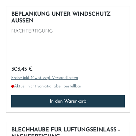
BEPLANKUNG UNTER WINDSCHUTZ
AUSSEN
NACHFERTIGUNG
Regulärer Preis:
303,45 €
Preise inkl. MwSt. zzgl. Versandkosten
Aktuell nicht vorrätig, aber bestellbar
In den Warenkorb
BLECHHAUBE FÜR LÜFTUNGSEINLASS -