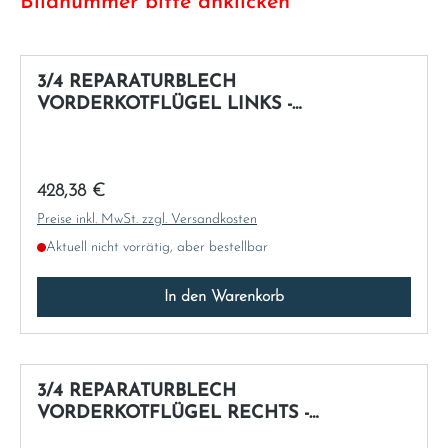
Bildnummer bitte anklicken
Italia
3/4 REPARATURBLECH
Latvia
VORDERKOTFLÜGEL LINKS -
NACHFERTIGUNG
Lithuania
Regulärer Preis:
428,38 €
Luxembourg
Preise inkl. MwSt. zzgl. Versandkosten
Aktuell nicht vorrätig, aber bestellbar
Macedonia
In den Warenkorb
Malta
Montenegro
3/4 REPARATURBLECH
Netherlands
VORDERKOTFLÜGEL RECHTS -
NACHFERTIGUNG