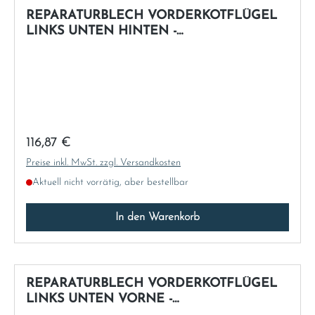
REPARATURBLECH VORDERKOTFLÜGEL
LINKS UNTEN HINTEN -
NACHFERTIGUNG
Regulärer Preis:
116,87 €
Preise inkl. MwSt. zzgl. Versandkosten
Aktuell nicht vorrätig, aber bestellbar
In den Warenkorb
REPARATURBLECH VORDERKOTFLÜGEL
LINKS UNTEN VORNE -
NACHFERTIGUNG