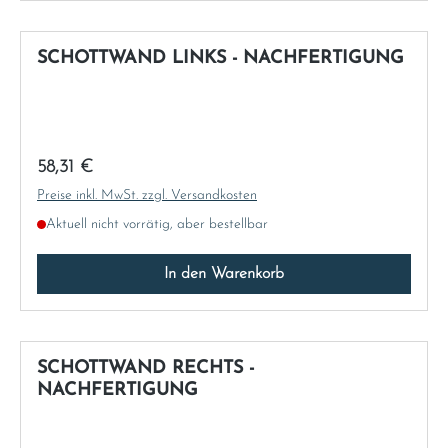
SCHOTTWAND LINKS - NACHFERTIGUNG
Regulärer Preis:
58,31 €
Preise inkl. MwSt. zzgl. Versandkosten
Aktuell nicht vorrätig, aber bestellbar
In den Warenkorb
SCHOTTWAND RECHTS -
NACHFERTIGUNG