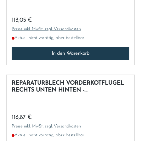
Regulärer Preis:
113,05 €
Preise inkl. MwSt. zzgl. Versandkosten
Aktuell nicht vorrätig, aber bestellbar
In den Warenkorb
REPARATURBLECH VORDERKOTFLÜGEL
RECHTS UNTEN HINTEN -
NACHFERTIGUNG
Regulärer Preis:
116,87 €
Preise inkl. MwSt. zzgl. Versandkosten
Aktuell nicht vorrätig, aber bestellbar