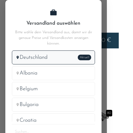
Zum Hauptinhalt springen
Versandland auswählen
Bitte wähle dein Versandland aus, damit wir dir
genaue Preise und Versandkosten anzeigen
Liefern nach
0,00 €
Deutschland
können.
Deutschland
Aktuell
Pagode W113
MB 230SL 113.042
62.3 Vorderwand Bild 3 (Vorderkotflügel)
Albania
Belgium
71a
Bulgaria
80
Croatia